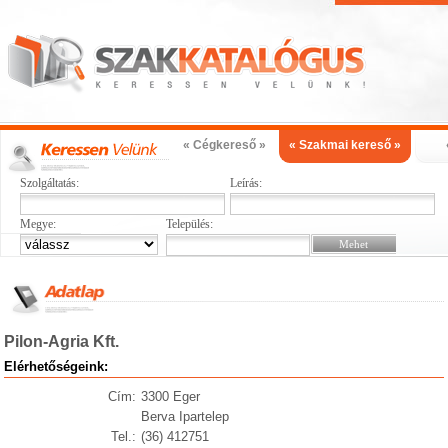
« Cégkereső »
« Szakmai kereső »
Szolgáltatás:
Leírás:
Megye:
Település:
Pilon-Agria Kft.
Elérhetőségeink:
Cím:
3300 Eger
Berva Ipartelep
Tel.:
(36) 412751