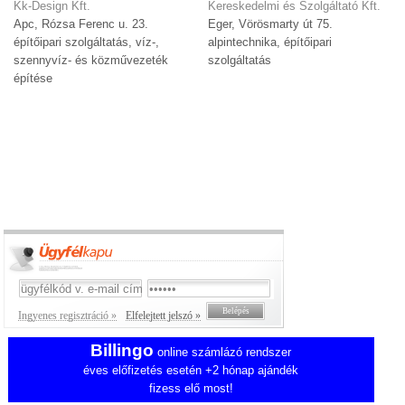
Kk-Design Kft.
Kereskedelmi és Szolgáltató Kft.
Apc, Rózsa Ferenc u. 23.
Eger, Vörösmarty út 75.
építőipari szolgáltatás, víz-,
alpintechnika, építőipari
szennyvíz- és közművezeték
szolgáltatás
építése
Ingyenes regisztráció »
Elfelejtett jelszó »
Billingo
online számlázó rendszer
éves előfizetés esetén +2 hónap ajándék
fizess elő most!