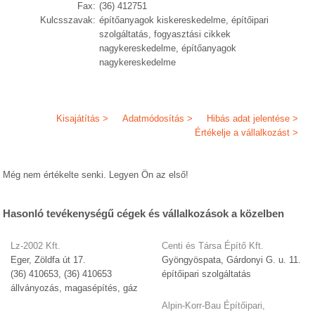
Fax:
(36) 412751
Kulcsszavak:
építőanyagok kiskereskedelme, építőipari
szolgáltatás, fogyasztási cikkek
nagykereskedelme, építőanyagok
nagykereskedelme
Kisajátítás >
Adatmódosítás >
Hibás adat jelentése >
Értékelje a vállalkozást >
Még nem értékelte senki. Legyen Ön az első!
Hasonló tevékenységű cégek és vállalkozások a közelben
Lz-2002 Kft.
Centi és Társa Építő Kft.
Eger, Zöldfa út 17.
Gyöngyöspata, Gárdonyi G. u. 11.
(36) 410653, (36) 410653
építőipari szolgáltatás
állványozás, magasépítés, gáz
Alpin-Korr-Bau Építőipari,