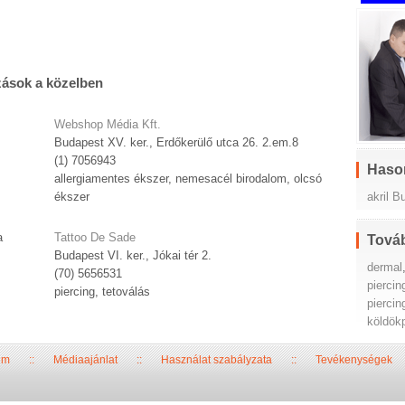
zások a közelben
Webshop Média Kft.
Budapest XV. ker., Erdőkerülő utca 26. 2.em.8
(1) 7056943
Haso
allergiamentes ékszer, nemesacél birodalom, olcsó
akril B
ékszer
a
Tattoo De Sade
Továb
Budapest VI. ker., Jókai tér 2.
dermal
(70) 5656531
piercin
piercing, tetoválás
piercin
köldökp
um
::
Médiaajánlat
::
Használat szabályzata
::
Tevékenységek