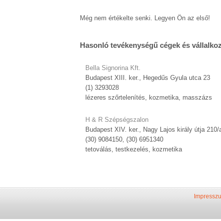
Még nem értékelte senki. Legyen Ön az első!
Hasonló tevékenységű cégek és vállalko
Bella Signorina Kft.
Budapest XIII. ker., Hegedűs Gyula utca 23
(1) 3293028
lézeres szőrtelenítés, kozmetika, masszázs
H & R Szépségszalon
Budapest XIV. ker., Nagy Lajos király útja 210/
(30) 9084150, (30) 6951340
tetoválás, testkezelés, kozmetika
Impressz