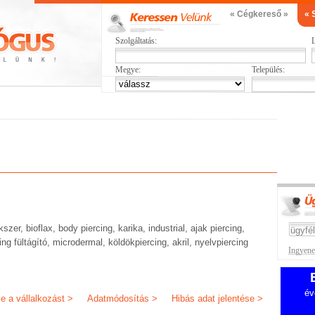
« Cégkereső »
« 
Szolgáltatás:
L
Megye:
Település:
szer, bioflax, body piercing, karika, industrial, ajak piercing,
ng fültágító, microdermal, köldökpiercing, akril, nyelvpiercing
Ingyenes
év
je a vállalkozást >
Adatmódosítás >
Hibás adat jelentése >