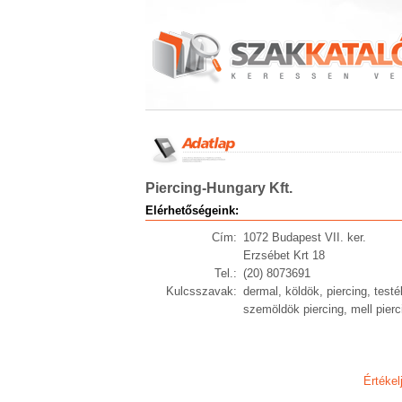
Piercing-Hungary Kft.
Elérhetőségeink:
Cím:
1072 Budapest VII. ker.
Erzsébet Krt 18
Tel.:
(20) 8073691
Kulcsszavak:
dermal, köldök, piercing, testék
szemöldök piercing, mell pierci
Értékel