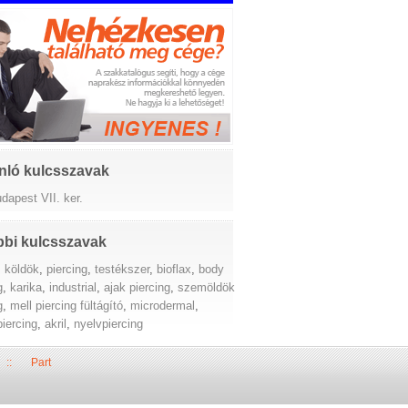
nló kulcsszavak
udapest VII. ker.
bi kulcsszavak
,
köldök
,
piercing
,
testékszer
,
bioflax
,
body
g
,
karika
,
industrial
,
ajak piercing
,
szemöldök
g
,
mell piercing fültágító
,
microdermal
,
iercing
,
akril
,
nyelvpiercing
::
Part