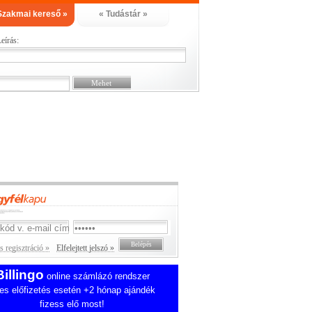
Szakmai kereső »
« Tudástár »
eírás:
 regisztráció »
Elfelejtett jelszó »
Billingo
online számlázó rendszer
es előfizetés esetén +2 hónap ajándék
fizess elő most!