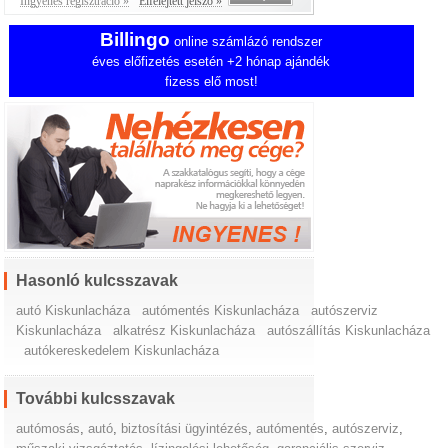
Ingyenes regisztráció »
Elfelejtett jelszó »
Billingo
online számlázó rendszer
éves előfizetés esetén +2 hónap ajándék
fizess elő most!
Hasonló kulcsszavak
autó Kiskunlacháza
autómentés Kiskunlacháza
autószerviz
Kiskunlacháza
alkatrész Kiskunlacháza
autószállítás Kiskunlacháza
autókereskedelem Kiskunlacháza
További kulcsszavak
autómosás
,
autó
,
biztosítási ügyintézés
,
autómentés
,
autószerviz
,