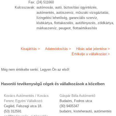
Fax:
(24) 511660
Kulcsszavak:
autómosás, autó, biztosítási ügyintézés,
autómentés, autószerviz, műszaki vizsgáztatás,
lízingelési lehetőség, garanciális szerviz,
klubkártya, flottakezelés, autófényezés, zöldkártya,
márkaszerviz, peugeot, flottaértékesítés
Kisajátítás >
Adatmódosítás >
Hibás adat jelentése >
Értékelje a vállalkozást >
Még nem értékelte senki. Legyen Ön az első!
Hasonló tevékenységű cégek és vállalkozások a közelben
Kovács Autómentés / Kovács
Gáspár Béla Autómentő
Ferenc Egyéni Vállalkozó
Budaörs, Fodros utca
Cegléd, Felszegi utca 18.
(30) 9405347
(53) 312591
budaörs, kisteherautó, autómentés