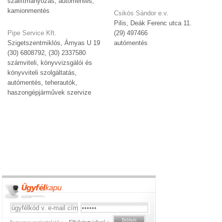
szállítmányozás, autómentés,
kamionmentés
Csikós Sándor e.v.
Pilis, Deák Ferenc utca 11.
Pipe Service Kft.
(29) 497466
Szigetszentmiklós, Árnyas U 19
autómentés
(30) 6808792, (30) 2337580
számviteli, könyvvizsgálói és
könyvviteli szolgáltatás,
autómentés, teherautók,
haszongépjárművek szervize