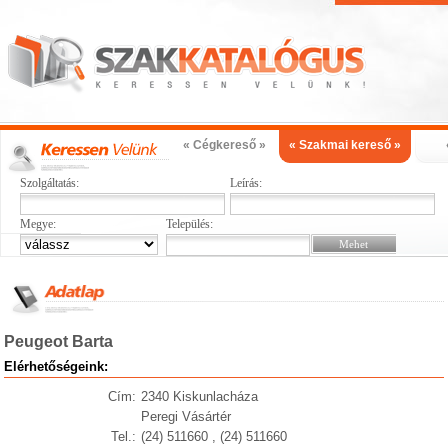
« Cégkereső »
« Szakmai kereső »
Szolgáltatás:
Leírás:
Megye:
Település:
Peugeot Barta
Elérhetőségeink:
Cím:
2340 Kiskunlacháza
Peregi Vásártér
Tel.:
(24) 511660 , (24) 511660