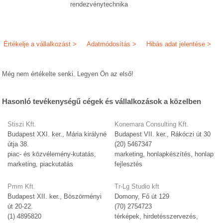
rendezvénytechnika
Értékelje a vállalkozást >
Adatmódosítás >
Hibás adat jelentése >
Még nem értékelte senki. Legyen Ön az első!
Hasonló tevékenységű cégek és vállalkozások a közelben
Stiszi Kft.
Konemara Consulting Kft.
Budapest XXI. ker., Mária királyné
Budapest VII. ker., Rákóczi út 30
útja 38.
(20) 5467347
piac- és közvélemény-kutatás,
marketing, honlapkészítés, honlap
marketing, piackutatás
fejlesztés
Pmm Kft.
Tr-Lg Studio kft
Budapest XII. ker., Böszörményi
Domony, Fő út 129
út 20-22.
(70) 2754723
(1) 4895820
térképek, hirdetésszervezés,