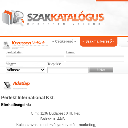
« Cégkereső »
« Szakmai kereső »
Szolgáltatás:
Leírás:
Megye:
Település:
Perfekt International Kkt.
Elérhetőségeink:
Cím:
1136 Budapest XIII. ker.
Balzac u. 44/B
Kulcsszavak:
rendezvényszervezés, marketing,