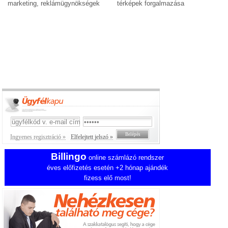
marketing, reklámügynökségek
térképek forgalmazása
Ingyenes regisztráció »
Elfelejtett jelszó »
Billingo
online számlázó rendszer
éves előfizetés esetén +2 hónap ajándék
fizess elő most!