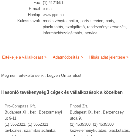
Fax:
(1) 4121591
E-mail:
e-mail
Honlap:
www.ppc.hu
Kulcsszavak:
rendezvénytechnika, party service, party,
piackutatás, szolgáltató, rendezvényszervezés,
információszolgáltatás, service
Értékelje a vállalkozást >
Adatmódosítás >
Hibás adat jelentése >
Még nem értékelte senki. Legyen Ön az első!
Hasonló tevékenységű cégek és vállalkozások a közelben
Pro-Compass Kft.
Photel Zrt.
Budapest XII. ker., Böszörményi
Budapest IX. ker., Berzenczey
út 9-11
utca 9.
(1) 3552321, (1) 3552321
(1) 4535300, (1) 4535300
távközlés, számítástechnika,
közvéleménykutatás, piackutatás,