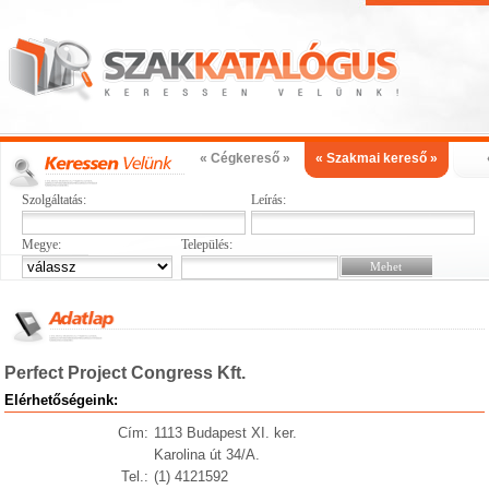
« Cégkereső »
« Szakmai kereső »
Szolgáltatás:
Leírás:
Megye:
Település:
Perfect Project Congress Kft.
Elérhetőségeink:
Cím:
1113 Budapest XI. ker.
Karolina út 34/A.
Tel.:
(1) 4121592