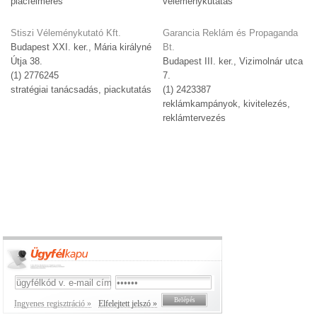
piacfelmérés
véleménykutatás
Stiszi Véleménykutató Kft.
Garancia Reklám és Propaganda
Budapest XXI. ker., Mária királyné
Bt.
Útja 38.
Budapest III. ker., Vizimolnár utca
(1) 2776245
7.
stratégiai tanácsadás, piackutatás
(1) 2423387
reklámkampányok, kivitelezés,
reklámtervezés
Ingyenes regisztráció »
Elfelejtett jelszó »