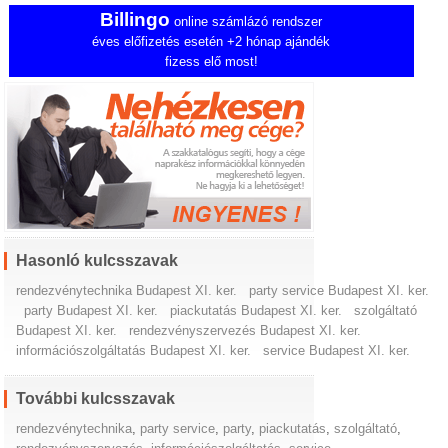
Billingo
online számlázó rendszer
éves előfizetés esetén +2 hónap ajándék
fizess elő most!
Hasonló kulcsszavak
rendezvénytechnika Budapest XI. ker.
party service Budapest XI. ker.
party Budapest XI. ker.
piackutatás Budapest XI. ker.
szolgáltató
Budapest XI. ker.
rendezvényszervezés Budapest XI. ker.
információszolgáltatás Budapest XI. ker.
service Budapest XI. ker.
További kulcsszavak
rendezvénytechnika
,
party service
,
party
,
piackutatás
,
szolgáltató
,