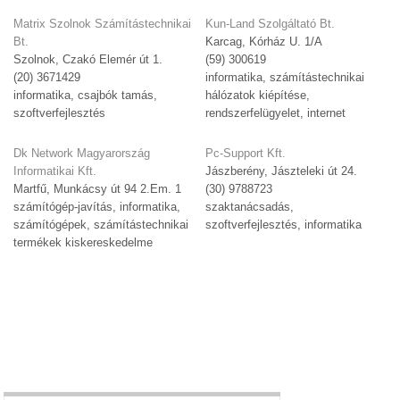
Matrix Szolnok Számítástechnikai
Kun-Land Szolgáltató Bt.
Bt.
Karcag, Kórház U. 1/A
Szolnok, Czakó Elemér út 1.
(59) 300619
(20) 3671429
informatika, számítástechnikai
informatika, csajbók tamás,
hálózatok kiépítése,
szoftverfejlesztés
rendszerfelügyelet, internet
Dk Network Magyarország
Pc-Support Kft.
Informatikai Kft.
Jászberény, Jászteleki út 24.
Martfű, Munkácsy út 94 2.Em. 1
(30) 9788723
számítógép-javítás, informatika,
szaktanácsadás,
számítógépek, számítástechnikai
szoftverfejlesztés, informatika
termékek kiskereskedelme