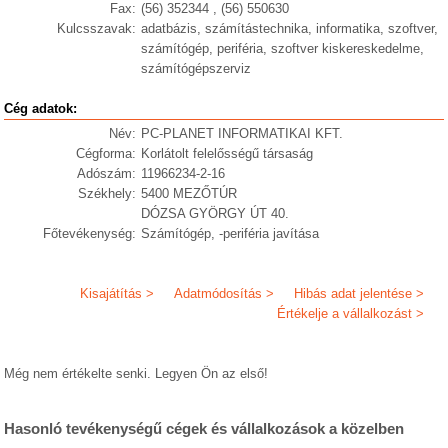
Fax:
(56) 352344 , (56) 550630
Kulcsszavak:
adatbázis, számítástechnika, informatika, szoftver,
számítógép, periféria, szoftver kiskereskedelme,
számítógépszerviz
Cég adatok:
Név:
PC-PLANET INFORMATIKAI KFT.
Cégforma:
Korlátolt felelősségű társaság
Adószám:
11966234-2-16
Székhely:
5400 MEZŐTÚR
DÓZSA GYÖRGY ÚT 40.
Főtevékenység:
Számítógép, -periféria javítása
Kisajátítás >
Adatmódosítás >
Hibás adat jelentése >
Értékelje a vállalkozást >
Még nem értékelte senki. Legyen Ön az első!
Hasonló tevékenységű cégek és vállalkozások a közelben