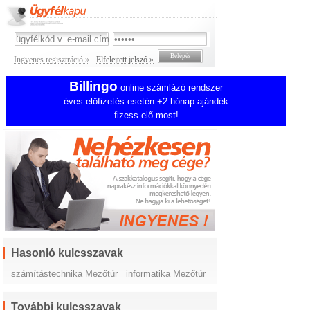
Ingyenes regisztráció »
Elfelejtett jelszó »
Billingo
online számlázó rendszer
éves előfizetés esetén +2 hónap ajándék
fizess elő most!
Hasonló kulcsszavak
számítástechnika Mezőtúr
informatika Mezőtúr
További kulcsszavak