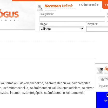
« Cégkereső »
« 
Szolgáltatás:
L
Megye:
Település:
kai termékek kiskereskedelme, számítástechnikai hálózatépítés,
Ingyenes
ka, számítástechnika, számítástechnikai kiskereskedelem, szoftver
lesztés, internet, számítógépek, számítástechnikai termékek
év