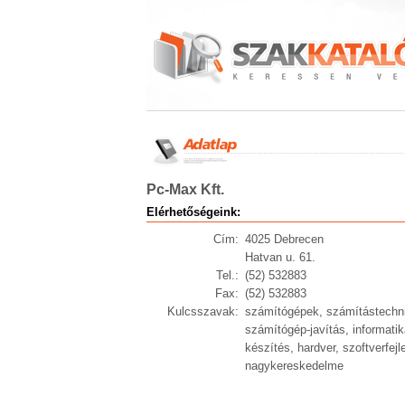
Pc-Max Kft.
Elérhetőségeink:
Cím:
4025 Debrecen
Hatvan u. 61.
Tel.:
(52) 532883
Fax:
(52) 532883
Kulcsszavak:
számítógépek, számítástechni
számítógép-javítás, informati
készítés, hardver, szoftverfej
nagykereskedelme