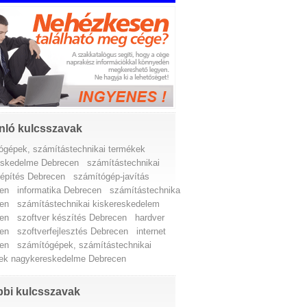
nló kulcsszavak
ógépek, számítástechnikai termékek
eskedelme Debrecen
számítástechnikai
tépítés Debrecen
számítógép-javítás
en
informatika Debrecen
számítástechnika
en
számítástechnikai kiskereskedelem
en
szoftver készítés Debrecen
hardver
en
szoftverfejlesztés Debrecen
internet
en
számítógépek, számítástechnikai
ek nagykereskedelme Debrecen
bi kulcsszavak