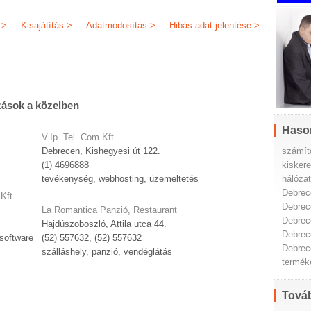
 >
Kisajátítás >
Adatmódosítás >
Hibás adat jelentése >
zások a közelben
Haso
V.Ip. Tel. Com Kft.
számít
Debrecen, Kishegyesi út 122.
kisker
(1) 4696888
hálóza
tevékenység, webhosting, üzemeltetés
Debrec
Kft.
Debrec
La Romantica Panzió, Restaurant
Debrec
Hajdúszoboszló, Attila utca 44.
Debrec
 software
(52) 557632, (52) 557632
Debrec
szálláshely, panzió, vendéglátás
termék
Továb