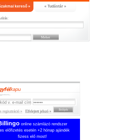
Szakmai kereső »
« Tudástár »
eírás:
 regisztráció »
Elfelejtett jelszó »
Billingo
online számlázó rendszer
es előfizetés esetén +2 hónap ajándék
fizess elő most!