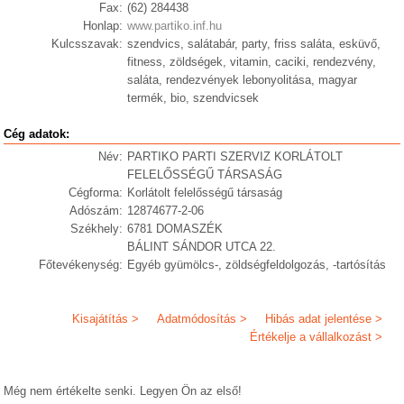
Fax:
(62) 284438
Honlap:
www.partiko.inf.hu
Kulcsszavak:
szendvics, salátabár, party, friss saláta, esküvő,
fitness, zöldségek, vitamin, caciki, rendezvény,
saláta, rendezvények lebonyolitása, magyar
termék, bio, szendvicsek
Cég adatok:
Név:
PARTIKO PARTI SZERVIZ KORLÁTOLT
FELELŐSSÉGŰ TÁRSASÁG
Cégforma:
Korlátolt felelősségű társaság
Adószám:
12874677-2-06
Székhely:
6781 DOMASZÉK
BÁLINT SÁNDOR UTCA 22.
Főtevékenység:
Egyéb gyümölcs-, zöldségfeldolgozás, -tartósítás
Kisajátítás >
Adatmódosítás >
Hibás adat jelentése >
Értékelje a vállalkozást >
Még nem értékelte senki. Legyen Ön az első!