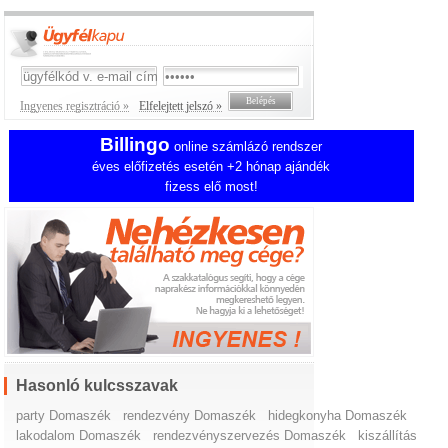
Ingyenes regisztráció »
Elfelejtett jelszó »
Billingo
online számlázó rendszer
éves előfizetés esetén +2 hónap ajándék
fizess elő most!
Hasonló kulcsszavak
party Domaszék
rendezvény Domaszék
hidegkonyha Domaszék
lakodalom Domaszék
rendezvényszervezés Domaszék
kiszállítás