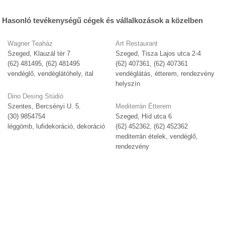
Hasonló tevékenységű cégek és vállalkozások a közelben
Wagner Teaház
Art Restaurant
Szeged, Klauzál tér 7
Szeged, Tisza Lajos utca 2-4
(62) 481495, (62) 481495
(62) 407361, (62) 407361
vendéglő, vendéglátóhely, ital
vendéglátás, étterem, rendezvény
helyszín
Dino Desing Stúdió
Szentes, Bercsényi U. 5.
Mediterrán Étterem
(30) 9854754
Szeged, Híd utca 6
léggömb, lufidekoráció, dekoráció
(62) 452362, (62) 452362
mediterrán ételek, vendéglő,
rendezvény