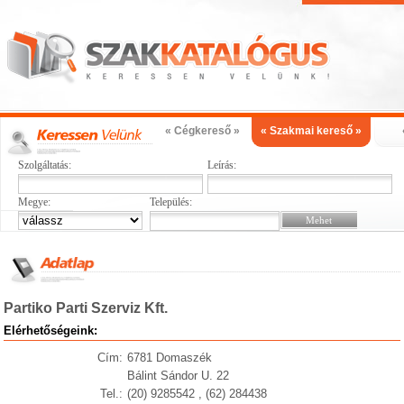
« Cégkereső »
« Szakmai kereső »
Szolgáltatás:
Leírás:
Megye:
Település:
Partiko Parti Szerviz Kft.
Elérhetőségeink:
Cím:
6781 Domaszék
Bálint Sándor U. 22
Tel.:
(20) 9285542 , (62) 284438