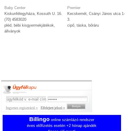
Baby Center
Premier
Kiskunfélegyháza, Kossuth U. 16.
Kecskemét, Csányi János utca 1-
(70) 4583020
3.
pléd, bébi kisgyermekjátékok,
cipő, táska, bőráru
állványok
Ingyenes regisztráció »
Elfelejtett jelszó »
Billingo
online számlázó rendszer
éves előfizetés esetén +2 hónap ajándék