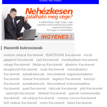
fizess elő most!
Hasonló kulcsszavak
motoros ruházat Kecskemét
BUKÓSISAK Kecskemét
közúti
gépjármű Kecskemét
cipő Kecskemét
motorkerékpár Kecskemét
robogó Kecskemét
féktárcsa Kecskemét
alkatrész Kecskemét
levegőszűrő Kecskemét
sisak Kecskemét
motoralkatrész
Kecskemét
autóalkatrészek, -felszerelések nagykereskedelme
Kecskemét
ruházat Kecskemét
dugattyú Kecskemét
kesztyű
Kecskemét
autóalkatrészek, -felszerelések kiskereskedelme
Kecskemét
quad Kecskemét
hátizsák Kecskemét
póló Kecskemét
sportcipő Kecskemét
fékbetét Kecskemét
iparcikk kiskereskedés
Kecskemét
női ruházat Kecskemét
motoros csizma Kecskemét
férfi ruházat Kecskemét
motor Kecskemét
táska Kecskemét