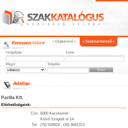
« Cégkereső »
« Szakmai kereső »
Szolgáltatás:
Leírás:
Megye:
Település:
Parilla Kft.
Elérhetőségeink:
Cím:
6000 Kecskemét
Külső-Szegedi út 14.
Tel.:
(76) 509924 , (30) 9681313