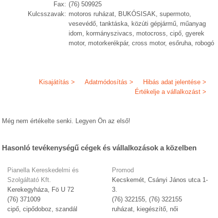
Fax:
(76) 509925
Kulcsszavak:
motoros ruházat, BUKÓSISAK, supermoto,
vesevédő, tanktáska, közúti gépjármű, műanyag
idom, kormányszivacs, motocross, cipő, gyerek
motor, motorkerékpár, cross motor, esőruha, robogó
Kisajátítás >
Adatmódosítás >
Hibás adat jelentése >
Értékelje a vállalkozást >
Még nem értékelte senki. Legyen Ön az első!
Hasonló tevékenységű cégek és vállalkozások a közelben
Pianella Kereskedelmi és
Promod
Szolgáltató Kft.
Kecskemét, Csányi János utca 1-
Kerekegyháza, Fö U 72
3.
(76) 371009
(76) 322155, (76) 322155
cipő, cipődoboz, szandál
ruházat, kiegészítő, női