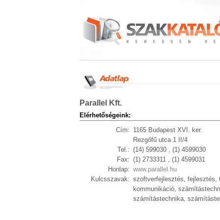
Parallel Kft.
Elérhetőségeink:
Cím:
1165 Budapest XVI. ker.
Rezgőfű utca 1 II/4
Tel.:
(14) 599030 , (1) 4599030
Fax:
(1) 2733311 , (1) 4599031
Honlap:
www.parallel.hu
Kulcsszavak:
szoftverfejlesztés, fejlesztés
kommunikáció, számítástechnika
számítástechnika, számítástec