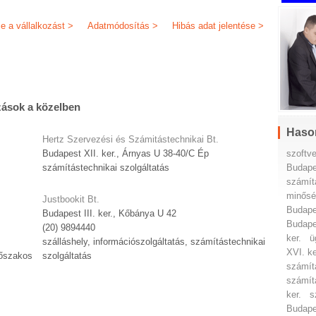
je a vállalkozást >
Adatmódosítás >
Hibás adat jelentése >
zások a közelben
Haso
Hertz Szervezési és Számitástechnikai Bt.
szoftve
Budapest XII. ker., Árnyas U 38-40/C Ép
Budape
számítástechnikai szolgáltatás
számít
minősé
Justbookit Bt.
Budape
Budapest III. ker., Kőbánya U 42
Budape
(20) 9894440
ker.
ü
szálláshely, információszolgáltatás, számítástechnikai
XVI. ke
dőszakos
szolgáltatás
számít
számít
ker.
s
Budape