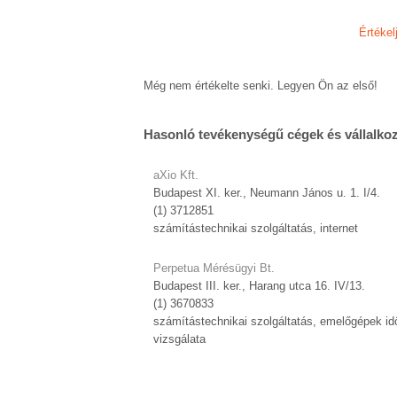
Értékel
Még nem értékelte senki. Legyen Ön az első!
Hasonló tevékenységű cégek és vállalko
aXio Kft.
Budapest XI. ker., Neumann János u. 1. I/4.
(1) 3712851
számítástechnikai szolgáltatás, internet
Perpetua Mérésügyi Bt.
Budapest III. ker., Harang utca 16. IV/13.
(1) 3670833
számítástechnikai szolgáltatás, emelőgépek i
vizsgálata