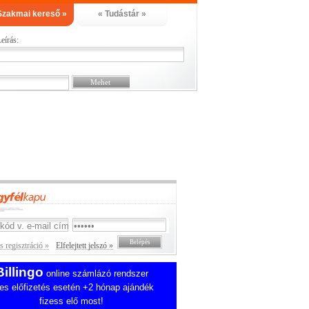
Szakmai kereső »
« Tudástár »
eírás:
 regisztráció »
Elfelejtett jelszó »
Billingo
online számlázó rendszer
es előfizetés esetén +2 hónap ajándék
fizess elő most!