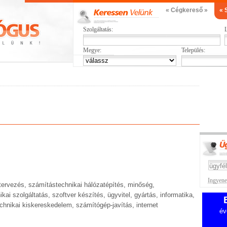
« Cégkereső »
« 
Szolgáltatás:
L
Megye:
Település:
Ingyenes
, tervezés, számítástechnikai hálózatépítés, minőség,
i szolgáltatás, szoftver készítés, ügyvitel, gyártás, informatika,
hnikai kiskereskedelem, számítógép-javítás, internet
év