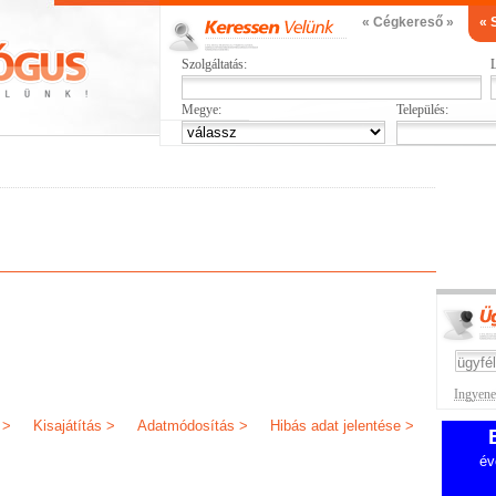
« Cégkereső »
« 
Szolgáltatás:
L
Megye:
Település:
Ingyenes
 >
Kisajátítás >
Adatmódosítás >
Hibás adat jelentése >
év