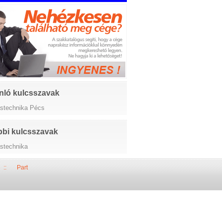
nló kulcsszavak
tástechnika Pécs
bi kulcsszavak
ástechnika
::
Part