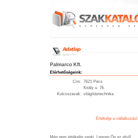
Palmarco Kft.
Elérhetőségeink:
Cím:
7621 Pécs
Király u. 76.
Kulcsszavak:
világítástechnika
Értékelje a vállalkozást
Még nem értékelte senki. Legyen Ön az első!