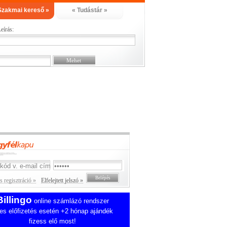
Szakmai kereső »
« Tudástár »
eírás:
 regisztráció »
Elfelejtett jelszó »
Billingo
online számlázó rendszer
es előfizetés esetén +2 hónap ajándék
fizess elő most!