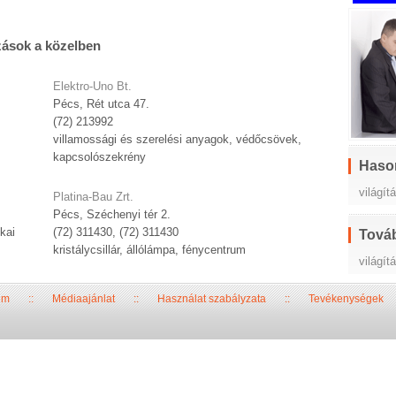
zások a közelben
Elektro-Uno Bt.
Pécs, Rét utca 47.
(72) 213992
villamossági és szerelési anyagok, védőcsövek,
kapcsolószekrény
Haso
világí
Platina-Bau Zrt.
Pécs, Széchenyi tér 2.
kai
(72) 311430, (72) 311430
Továb
kristálycsillár, állólámpa, fénycentrum
világít
um
::
Médiaajánlat
::
Használat szabályzata
::
Tevékenységek