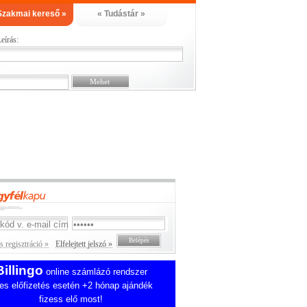
Szakmai kereső »
« Tudástár »
eírás:
 regisztráció »
Elfelejtett jelszó »
Billingo
online számlázó rendszer
es előfizetés esetén +2 hónap ajándék
fizess elő most!