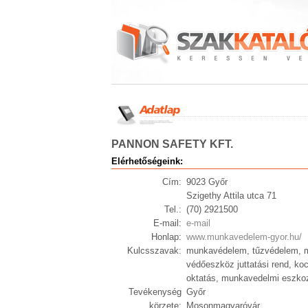
PANNON SAFETY KFT.
Elérhetőségeink:
Cím:
9023 Győr
Szigethy Attila utca 71
Tel.:
(70) 2921500
E-mail:
e-mail
Honlap:
www.munkavedelem-gyor.hu/
Kulcsszavak:
munkavédelem, tűzvédelem, m
védőeszköz juttatási rend, ko
oktatás, munkavedelmi eszko
Tevékenység
Győr
körzete:
Mosonmagyaróvár