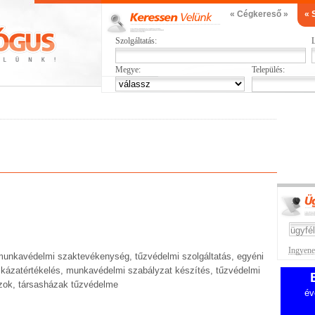
« Cégkereső »
« 
Szolgáltatás:
L
Megye:
Település:
Ingyenes
unkavédelmi szaktevékenység, tűzvédelmi szolgáltatás, egyéni
ckázatértékelés, munkavédelmi szabályzat készítés, tűzvédelmi
zok, társasházak tűzvédelme
év