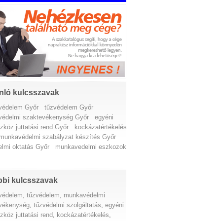
nló kulcsszavak
védelem Győr
tűzvédelem Győr
édelmi szaktevékenység Győr
egyéni
zköz juttatási rend Győr
kockázatértékelés
munkavédelmi szabályzat készítés Győr
elmi oktatás Győr
munkavedelmi eszkozok
bi kulcsszavak
védelem
,
tűzvédelem
,
munkavédelmi
vékenység
,
tűzvédelmi szolgáltatás
,
egyéni
köz juttatási rend
,
kockázatértékelés
,