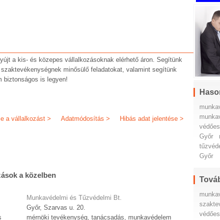
újt a kis- és közepes vállalkozásoknak elérhető áron. Segítünk
 a szaktevékenységnek minősülő feladatokat, valamint segítünk
 biztonságos is legyen!
Haso
munka
munkav
je a vállalkozást >
Adatmódosítás >
Hibás adat jelentése >
védőes
Győr
tűzvéd
Győr
zások a közelben
Továb
munka
Munkavédelmi és Tűzvédelmi Bt.
szakte
Győr, Szarvas u. 20.
védőesz
s
mérnöki tevékenység, tanácsadás, munkavédelem