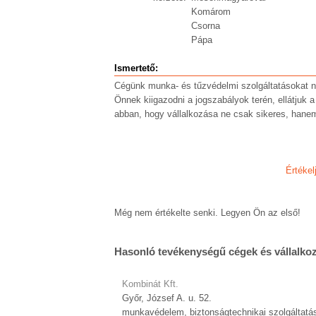
Komárom
Csorna
Pápa
Ismertető:
Cégünk munka- és tűzvédelmi szolgáltatásokat ny
Önnek kiigazodni a jogszabályok terén, ellátjuk
abban, hogy vállalkozása ne csak sikeres, hanem
Értékel
Még nem értékelte senki. Legyen Ön az első!
Hasonló tevékenységű cégek és vállalko
Kombinát Kft.
Győr, József A. u. 52.
munkavédelem, biztonságtechnikai szolgáltatá