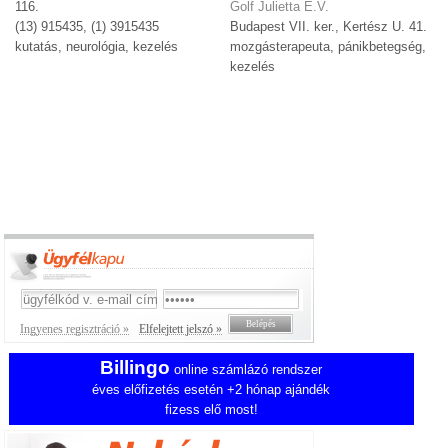
116.
Golf Julietta E.V.
(13) 915435, (1) 3915435
Budapest VII. ker., Kertész U. 41.
kutatás, neurológia, kezelés
mozgásterapeuta, pánikbetegség,
kezelés
Ingyenes regisztráció »
Elfelejtett jelszó »
Billingo
online számlázó rendszer
éves előfizetés esetén +2 hónap ajándék
fizess elő most!