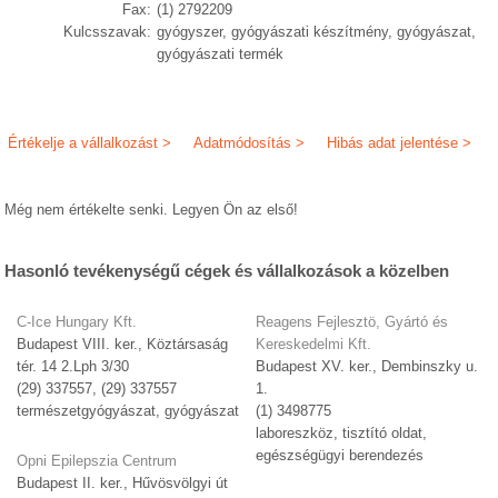
Fax:
(1) 2792209
Kulcsszavak:
gyógyszer, gyógyászati készítmény, gyógyászat,
gyógyászati termék
Értékelje a vállalkozást >
Adatmódosítás >
Hibás adat jelentése >
Még nem értékelte senki. Legyen Ön az első!
Hasonló tevékenységű cégek és vállalkozások a közelben
C-Ice Hungary Kft.
Reagens Fejlesztö, Gyártó és
Budapest VIII. ker., Köztársaság
Kereskedelmi Kft.
tér. 14 2.Lph 3/30
Budapest XV. ker., Dembinszky u.
(29) 337557, (29) 337557
1.
természetgyógyászat, gyógyászat
(1) 3498775
laboreszköz, tisztító oldat,
egészségügyi berendezés
Opni Epilepszia Centrum
Budapest II. ker., Hűvösvölgyi út