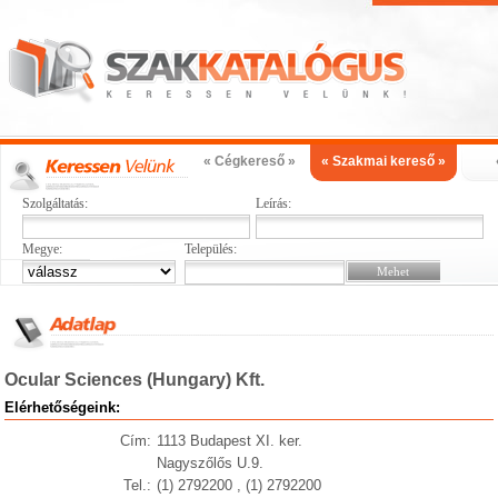
« Cégkereső »
« Szakmai kereső »
Szolgáltatás:
Leírás:
Megye:
Település:
Ocular Sciences (Hungary) Kft.
Elérhetőségeink:
Cím:
1113 Budapest XI. ker.
Nagyszőlős U.9.
Tel.:
(1) 2792200 , (1) 2792200