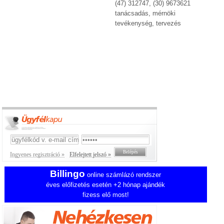
(47) 312747, (30) 9673621
tanácsadás, mérnöki
tevékenység, tervezés
Ingyenes regisztráció »
Elfelejtett jelszó »
Billingo
online számlázó rendszer
éves előfizetés esetén +2 hónap ajándék
fizess elő most!