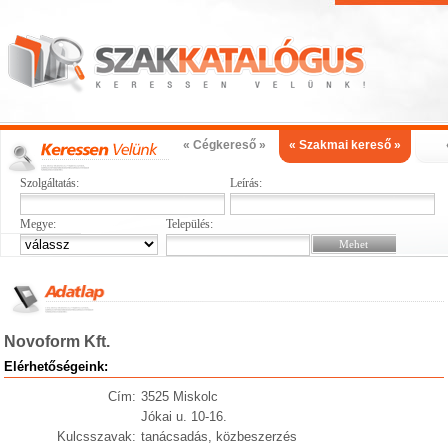
« Cégkereső »
« Szakmai kereső »
Szolgáltatás:
Leírás:
Megye:
Település:
Novoform Kft.
Elérhetőségeink:
Cím:
3525 Miskolc
Jókai u. 10-16.
Kulcsszavak:
tanácsadás, közbeszerzés