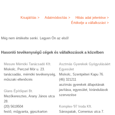
Kisajátítás >
Adatmódosítás >
Hibás adat jelentése >
Értékelje a vállalkozást >
Még nem értékelte senki. Legyen Ön az első!
Hasonló tevékenységű cégek és vállalkozások a közelben
Mesure Mérnöki Tanácsadó Kft.
Asztmás Gyerekek Gyógyulásáért
Miskolc, Perczel Mór u. 23.
Egyesület
tanácsadás, mérnöki tevékenység,
Miskolc, Szentpéteri Kapu 76.
műszaki ellenőrzés
(46) 321211
asztmás gyerekek állapotának
javítása, egyesület, kirándulások
Glans Építőipari Bt.
szervezése
Mezőkeresztes, Arany János utca
28.
(20) 5619504
Komplex-'97 Iroda Kft.
festő, műgyanta, gipszkarton
Sárospatak, Comenius utca 7.