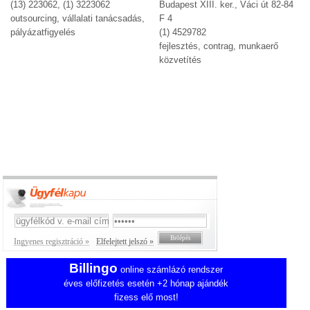
(13) 223062, (1) 3223062
Budapest XIII. ker., Váci út 82-84
outsourcing, vállalati tanácsadás,
F 4
pályázatfigyelés
(1) 4529782
fejlesztés, contrag, munkaerő
közvetítés
Ingyenes regisztráció »
Elfelejtett jelszó »
Billingo
online számlázó rendszer
éves előfizetés esetén +2 hónap ajándék
fizess elő most!