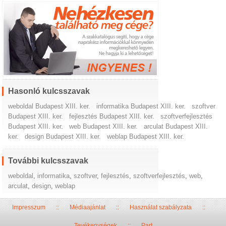
Hasonló kulcsszavak
weboldal Budapest XIII. ker.
informatika Budapest XIII. ker.
szoftver
Budapest XIII. ker.
fejlesztés Budapest XIII. ker.
szoftverfejlesztés
Budapest XIII. ker.
web Budapest XIII. ker.
arculat Budapest XIII.
ker.
design Budapest XIII. ker.
weblap Budapest XIII. ker.
További kulcsszavak
weboldal
,
informatika
,
szoftver
,
fejlesztés
,
szoftverfejlesztés
,
web
,
arculat
,
design
,
weblap
Impresszum
::
Médiaajánlat
::
Használat szabályzata
::
Tevékenységek
::
Part