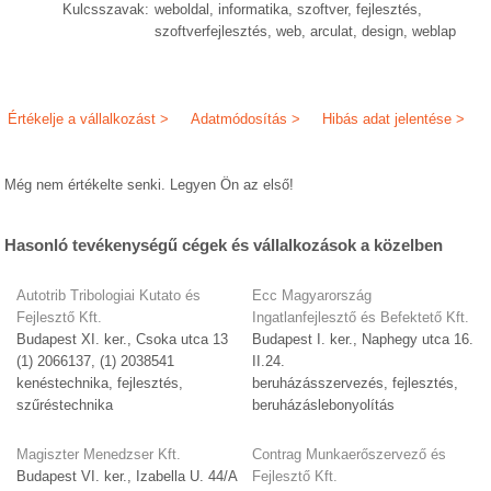
Kulcsszavak:
weboldal, informatika, szoftver, fejlesztés,
szoftverfejlesztés, web, arculat, design, weblap
Értékelje a vállalkozást >
Adatmódosítás >
Hibás adat jelentése >
Még nem értékelte senki. Legyen Ön az első!
Hasonló tevékenységű cégek és vállalkozások a közelben
Autotrib Tribologiai Kutato és
Ecc Magyarország
Fejlesztő Kft.
Ingatlanfejlesztő és Befektető Kft.
Budapest XI. ker., Csoka utca 13
Budapest I. ker., Naphegy utca 16.
(1) 2066137, (1) 2038541
II.24.
kenéstechnika, fejlesztés,
beruházásszervezés, fejlesztés,
szűréstechnika
beruházáslebonyolítás
Magiszter Menedzser Kft.
Contrag Munkaerőszervező és
Budapest VI. ker., Izabella U. 44/A
Fejlesztő Kft.