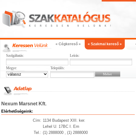
« Cégkereső »
« Szakmai kereső »
Szolgáltatás:
Leírás:
Megye:
Település:
Nexum Marsnet Kft.
Elérhetőségeink:
Cím:
1134 Budapest XIII. ker.
Lehel U. 17BC I. Em
Tel.:
(1) 2888000 , (1) 2888000