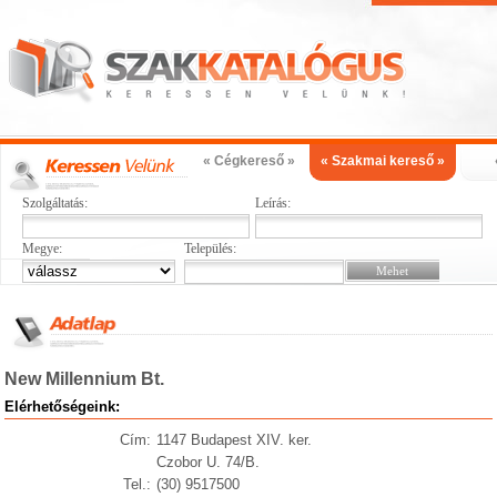
« Cégkereső »
« Szakmai kereső »
Szolgáltatás:
Leírás:
Megye:
Település:
New Millennium Bt.
Elérhetőségeink:
Cím:
1147 Budapest XIV. ker.
Czobor U. 74/B.
Tel.:
(30) 9517500