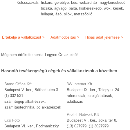
Kulcsszavak:
fiskars, gereblye, kés, webáruház, nagykereskedő,
bicska, ágvágó, balta, kiskereskedő, wok, kések,
hólapát, ásó, ollók, metszőolló
Értékelje a vállalkozást >
Adatmódosítás >
Hibás adat jelentése >
Még nem értékelte senki. Legyen Ön az első!
Hasonló tevékenységű cégek és vállalkozások a közelben
Brand Office Kft.
3W Internet Kft.
Budapest V. ker., Báthori utca 3
Budapest IX. ker., Telepy u. 24.
(1) 332 531
referenciak, szolgáltatások,
számítógép alkatrészek,
adatbázis
számítástechnika, pc alkatrészek
Profi-T Network Kft
Ccs Fotó
Budapest VI. ker., Jókai tér 8.
Budapest VI. ker., Podmaniczky
(13) 027979, (1) 3027979