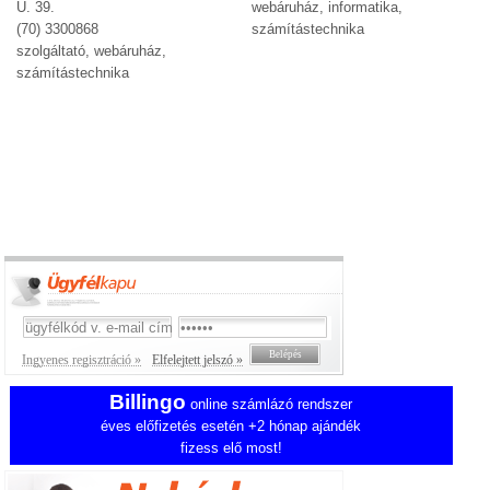
U. 39.
webáruház, informatika,
(70) 3300868
számítástechnika
szolgáltató, webáruház,
számítástechnika
Ingyenes regisztráció »
Elfelejtett jelszó »
Billingo
online számlázó rendszer
éves előfizetés esetén +2 hónap ajándék
fizess elő most!