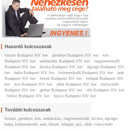
Hasonló kulcsszavak
fiskars Budapest XIV. ker.
gereblye Budapest XIV. ker.
kés
Budapest XIV. ker.
webáruház Budapest XIV. ker.
nagykereskedő
Budapest XIV. ker.
bicska Budapest XIV. ker.
ágvágó Budapest XIV.
ker.
balta Budapest XIV. ker.
kiskereskedő Budapest XIV. ker.
wok
Budapest XIV. ker.
kések Budapest XIV. ker.
hólapát Budapest XIV.
ker.
ásó Budapest XIV. ker.
ollók Budapest XIV. ker.
metszőolló
Budapest XIV. ker.
gerber Budapest XIV. ker.
olló Budapest XIV. ker.
fűrész Budapest XIV. ker.
fejsze Budapest XIV. ker.
További kulcsszavak
fiskars
,
gereblye
,
kés
,
webáruház
,
nagykereskedő
,
bicska
,
ágvágó
,
balta
,
kiskereskedő
,
wok
,
kések
,
hólapát
,
ásó
,
ollók
,
metszőolló