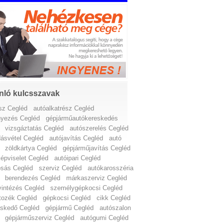
nló kulcsszavak
ész Cegléd
autóalkatrész Cegléd
nyezés Cegléd
gépjárműautókereskedés
vizsgáztatás Cegléd
autószerelés Cegléd
dásvétel Cegléd
autójavítás Cegléd
autó
zöldkártya Cegléd
gépjárműjavítás Cegléd
épviselet Cegléd
autóipari Cegléd
sás Cegléd
szerviz Cegléd
autókarosszéria
berendezés Cegléd
márkaszerviz Cegléd
yintézés Cegléd
személygépkocsi Cegléd
rtozék Cegléd
gépkocsi Cegléd
cikk Cegléd
eskedő Cegléd
gépjármű Cegléd
autószalon
gépjárműszerviz Cegléd
autógumi Cegléd