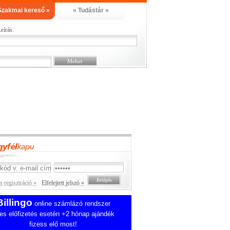
Szakmai kereső »
« Tudástár »
eírás:
 regisztráció »
Elfelejtett jelszó »
Billingo
online számlázó rendszer
es előfizetés esetén +2 hónap ajándék
fizess elő most!