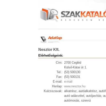
Nesztor Kft.
Elérhetőségeink:
Cím:
2700 Cegléd
Külső-Kátai út 1.
Tel.:
(53) 500130
Fax:
(53) 500131
E-mail:
e-mail
Honlap:
www.nesztor.hu
Kulcsszavak:
alkatrész, autóalkatrész, aut
autó adásvétel, autójavítás, a
autómosás, szerviz