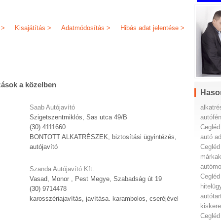
 >
Kisajátítás >
Adatmódosítás >
Hibás adat jelentése >
zások a közelben
Haso
alkatr
Saab Autójavító
autófé
Szigetszentmiklós, Sas utca 49/B
Cegléd
(30) 4111660
autó a
BONTOTT ALKATRÉSZEK, biztosítási ügyintézés,
Cegléd
autójavító
márkak
autómo
Szanda Autójavító Kft.
Cegléd
Vasad, Monor , Pest Megye, Szabadság út 19
hitelüg
(30) 9714478
autóta
karosszériajavítás, javítása. karambolos, cseréjével
kisker
Cegléd