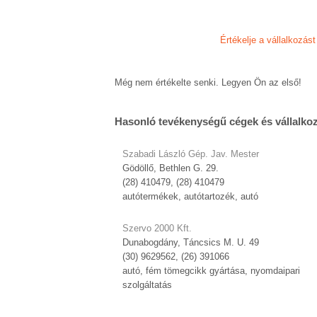
Értékelje a vállalkozást
Még nem értékelte senki. Legyen Ön az első!
Hasonló tevékenységű cégek és vállalko
Szabadi László Gép. Jav. Mester
Gödöllő, Bethlen G. 29.
(28) 410479, (28) 410479
autótermékek, autótartozék, autó
Szervo 2000 Kft.
Dunabogdány, Táncsics M. U. 49
(30) 9629562, (26) 391066
autó, fém tömegcikk gyártása, nyomdaipari
szolgáltatás