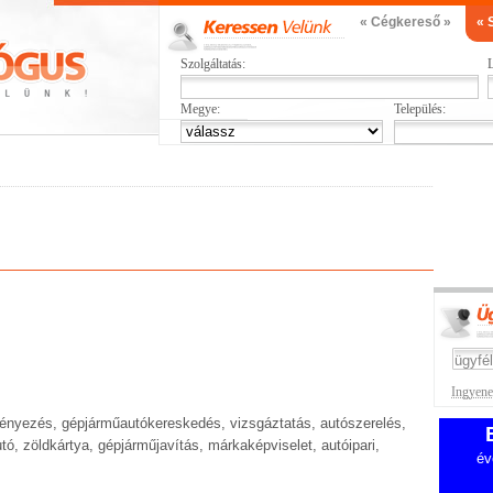
« Cégkereső »
« 
Szolgáltatás:
L
Megye:
Település:
Ingyenes
ófényezés, gépjárműautókereskedés, vizsgáztatás, autószerelés,
utó, zöldkártya, gépjárműjavítás, márkaképviselet, autóipari,
év