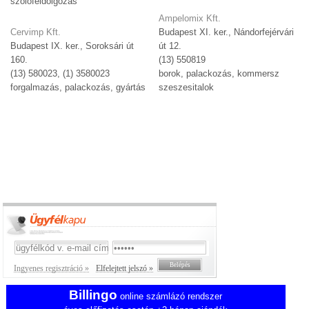
szőlőfeldolgozás
Ampelomix Kft.
Cervimp Kft.
Budapest XI. ker., Nándorfejérvári
Budapest IX. ker., Soroksári út
út 12.
160.
(13) 550819
(13) 580023, (1) 3580023
borok, palackozás, kommersz
forgalmazás, palackozás, gyártás
szeszesitalok
Ingyenes regisztráció »
Elfelejtett jelszó »
Billingo
online számlázó rendszer