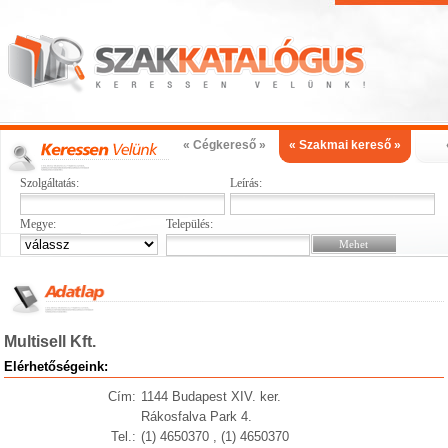
« Cégkereső »
« Szakmai kereső »
Szolgáltatás:
Leírás:
Megye:
Település:
Multisell Kft.
Elérhetőségeink:
Cím:
1144 Budapest XIV. ker.
Rákosfalva Park 4.
Tel.:
(1) 4650370 , (1) 4650370