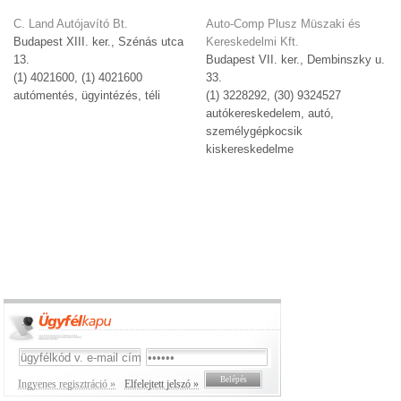
C. Land Autójavító Bt.
Auto-Comp Plusz Müszaki és
Budapest XIII. ker., Szénás utca
Kereskedelmi Kft.
13.
Budapest VII. ker., Dembinszky u.
(1) 4021600, (1) 4021600
33.
autómentés, ügyintézés, téli
(1) 3228292, (30) 9324527
autókereskedelem, autó,
személygépkocsik
kiskereskedelme
Ingyenes regisztráció »
Elfelejtett jelszó »