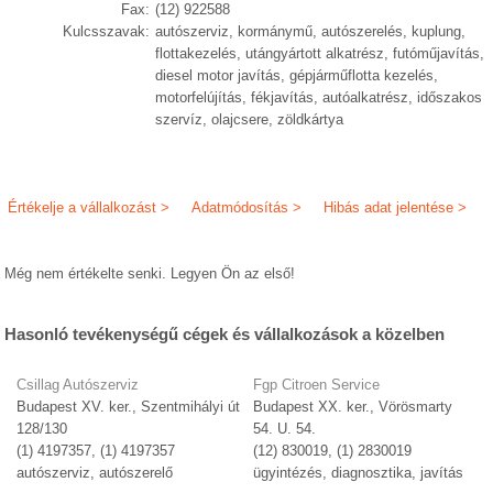
Fax:
(12) 922588
Kulcsszavak:
autószerviz, kormánymű, autószerelés, kuplung,
flottakezelés, utángyártott alkatrész, futóműjavítás,
diesel motor javítás, gépjárműflotta kezelés,
motorfelújítás, fékjavítás, autóalkatrész, időszakos
szervíz, olajcsere, zöldkártya
Értékelje a vállalkozást >
Adatmódosítás >
Hibás adat jelentése >
Még nem értékelte senki. Legyen Ön az első!
Hasonló tevékenységű cégek és vállalkozások a közelben
Csillag Autószerviz
Fgp Citroen Service
Budapest XV. ker., Szentmihályi út
Budapest XX. ker., Vörösmarty
128/130
54. U. 54.
(1) 4197357, (1) 4197357
(12) 830019, (1) 2830019
autószerviz, autószerelő
ügyintézés, diagnosztika, javítás