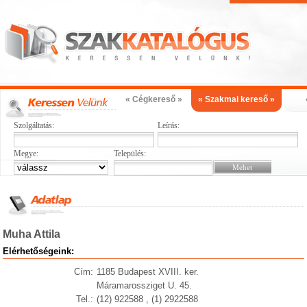
« Cégkereső »
« Szakmai kereső »
Szolgáltatás:
Leírás:
Megye:
Település:
Muha Attila
Elérhetőségeink:
Cím:
1185 Budapest XVIII. ker.
Máramarossziget U. 45.
Tel.:
(12) 922588 , (1) 2922588