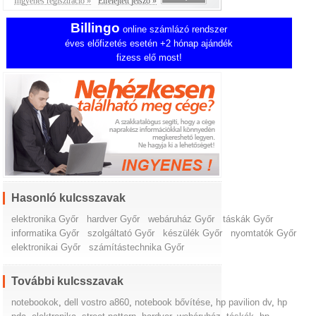
Ingyenes regisztráció »
Elfelejtett jelszó »
Billingo
online számlázó rendszer
éves előfizetés esetén +2 hónap ajándék
fizess elő most!
Hasonló kulcsszavak
elektronika Győr
hardver Győr
webáruház Győr
táskák Győr
informatika Győr
szolgáltató Győr
készülék Győr
nyomtatók Győr
elektronikai Győr
számítástechnika Győr
További kulcsszavak
notebookok
,
dell vostro a860
,
notebook bővítése
,
hp pavilion dv
,
hp