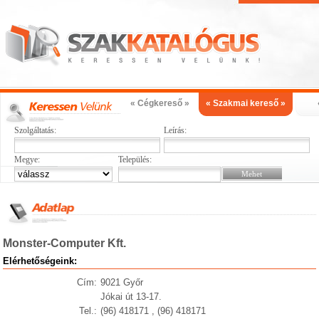
« Cégkereső »
« Szakmai kereső »
Szolgáltatás:
Leírás:
Megye:
Település:
Monster-Computer Kft.
Elérhetőségeink:
Cím:
9021 Győr
Jókai út 13-17.
Tel.:
(96) 418171 , (96) 418171