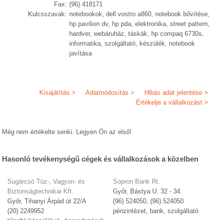
Fax:
(96) 418171
Kulcsszavak:
notebookok, dell vostro a860, notebook bővítése,
hp pavilion dv, hp pda, elektronika, street pattern,
hardver, webáruház, táskák, hp compaq 6730s,
informatika, szolgáltató, készülék, notebook
javítása
Kisajátítás >
Adatmódosítás >
Hibás adat jelentése >
Értékelje a vállalkozást >
Még nem értékelte senki. Legyen Ön az első!
Hasonló tevékenységű cégek és vállalkozások a közelben
Sugárcsö Tüz-, Vagyon- és
Sopron Bank Rt.
Biztonságtechnikai Kft.
Győr, Bástya U. 32 - 34.
Győr, Tihanyi Árpád út 22/A
(96) 524050, (96) 524050
(20) 2249952
pénzintézet, bank, szolgáltató