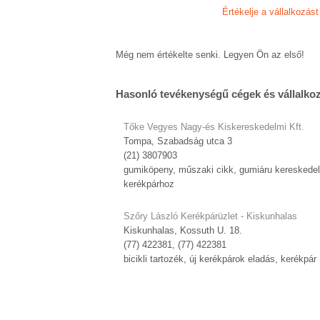
Értékelje a vállalkozást
Még nem értékelte senki. Legyen Ön az első!
Hasonló tevékenységű cégek és vállalko
Tőke Vegyes Nagy-és Kiskereskedelmi Kft.
Tompa, Szabadság utca 3
(21) 3807903
gumiköpeny, műszaki cikk, gumiáru kereskede
kerékpárhoz
Szőry László Kerékpárüzlet - Kiskunhalas
Kiskunhalas, Kossuth U. 18.
(77) 422381, (77) 422381
bicikli tartozék, új kerékpárok eladás, kerékpár