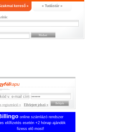
Szakmai kereső »
« Tudástár »
eírás:
 regisztráció »
Elfelejtett jelszó »
Billingo
online számlázó rendszer
es előfizetés esetén +2 hónap ajándék
fizess elő most!