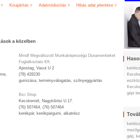
 >
Kisajátítás >
Adatmódosítás >
Hibás adat jelentése >
zások a közelben
Mmdf Megváltozott Munkaképességü Dunamentieket
Haso
Foglalkoztato Kft.
kertés
Apostag, Vasut U 2
Kecsk
lme,
(78) 428230
eszkö
gumizása, terményválogatás, szőnyeggyártás
Kecsk
gépi b
Bici Shop
Kecskemét, Nagykőrösi U.17.
(76) 507464, (76) 507464
kerékpár, kerékpárgumi, alkatrész
Továb
kertész
mezőga
gép
,
ke