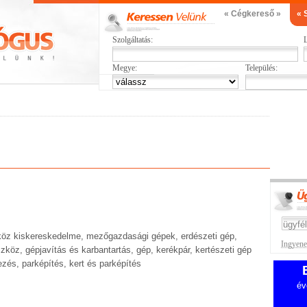
« Cégkereső »
« 
Szolgáltatás:
L
Megye:
Település:
zköz kiskereskedelme, mezőgazdasági gépek, erdészeti gép,
Ingyenes
zköz, gépjavítás és karbantartás, gép, kerékpár, kertészeti gép
zés, parképítés, kert és parképítés
év