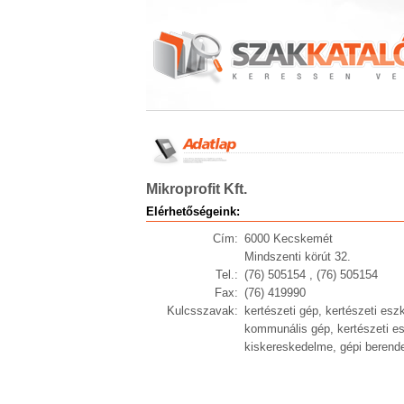
Mikroprofit Kft.
Elérhetőségeink:
Cím:
6000 Kecskemét
Mindszenti körút 32.
Tel.:
(76) 505154 , (76) 505154
Fax:
(76) 419990
Kulcsszavak:
kertészeti gép, kertészeti es
kommunális gép, kertészeti es
kiskereskedelme, gépi berende