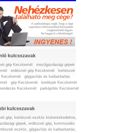
nló kulcsszavak
zeti gép Kecskemét
mezőgazdasági gépek
emét
erdészeti gép Kecskemét
kertészeti
z Kecskemét
gépjavítás és karbantartás
emét
gép Kecskemét
kerékpár Kecskemét
erendezés Kecskemét
parképítés Kecskemét
bi kulcsszavak
eti gép
,
kertészeti eszköz kiskereskedelme
,
zdasági gépek
,
erdészeti gép
,
kommunális
rtészeti eszköz
,
gépjavítás és karbantartás
,