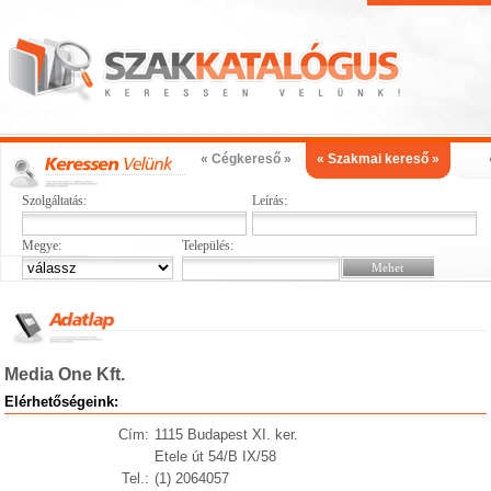
« Cégkereső »
« Szakmai kereső »
Szolgáltatás:
Leírás:
Megye:
Település:
Media One Kft.
Elérhetőségeink:
Cím:
1115 Budapest XI. ker.
Etele út 54/B IX/58
Tel.:
(1) 2064057