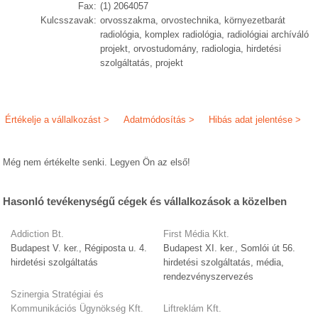
Fax:
(1) 2064057
Kulcsszavak:
orvosszakma, orvostechnika, környezetbarát
radiológia, komplex radiológia, radiológiai archíváló
projekt, orvostudomány, radiologia, hirdetési
szolgáltatás, projekt
Értékelje a vállalkozást >
Adatmódosítás >
Hibás adat jelentése >
Még nem értékelte senki. Legyen Ön az első!
Hasonló tevékenységű cégek és vállalkozások a közelben
Addiction Bt.
First Média Kkt.
Budapest V. ker., Régiposta u. 4.
Budapest XI. ker., Somlói út 56.
hirdetési szolgáltatás
hirdetési szolgáltatás, média,
rendezvényszervezés
Szinergia Stratégiai és
Kommunikációs Ügynökség Kft.
Liftreklám Kft.