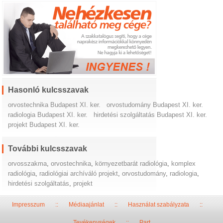
Hasonló kulcsszavak
orvostechnika Budapest XI. ker.
orvostudomány Budapest XI. ker.
radiologia Budapest XI. ker.
hirdetési szolgáltatás Budapest XI. ker.
projekt Budapest XI. ker.
További kulcsszavak
orvosszakma
,
orvostechnika
,
környezetbarát radiológia
,
komplex
radiológia
,
radiológiai archíváló projekt
,
orvostudomány
,
radiologia
,
hirdetési szolgáltatás
,
projekt
Impresszum
::
Médiaajánlat
::
Használat szabályzata
::
Tevékenységek
::
Part