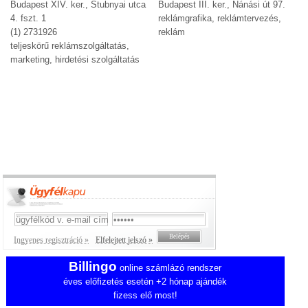
Budapest XIV. ker., Stubnyai utca
Budapest III. ker., Nánási út 97.
4. fszt. 1
reklámgrafika, reklámtervezés,
(1) 2731926
reklám
teljeskörű reklámszolgáltatás,
marketing, hirdetési szolgáltatás
Ingyenes regisztráció »
Elfelejtett jelszó »
Billingo
online számlázó rendszer
éves előfizetés esetén +2 hónap ajándék
fizess elő most!