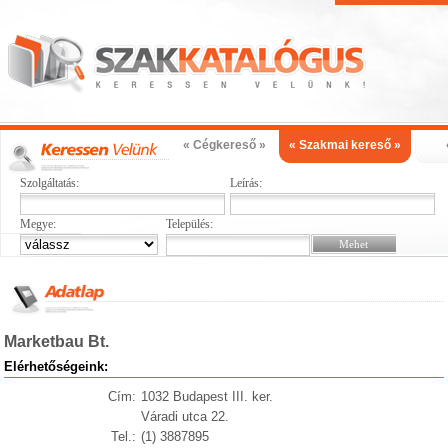
« Cégkereső »
« Szakmai kereső »
Szolgáltatás:
Leírás:
Megye:
Település:
Marketbau Bt.
Elérhetőségeink:
Cím:
1032 Budapest III. ker.
Váradi utca 22.
Tel.:
(1) 3887895