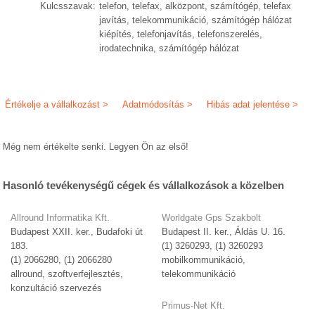
Kulcsszavak:
telefon, telefax, alközpont, számítógép, telefax
javítás, telekommunikáció, számítógép hálózat
kiépítés, telefonjavítás, telefonszerelés,
irodatechnika, számítógép hálózat
Értékelje a vállalkozást >
Adatmódosítás >
Hibás adat jelentése >
Még nem értékelte senki. Legyen Ön az első!
Hasonló tevékenységű cégek és vállalkozások a közelben
Allround Informatika Kft.
Worldgate Gps Szakbolt
Budapest XXII. ker., Budafoki út
Budapest II. ker., Áldás U. 16.
183.
(1) 3260293, (1) 3260293
(1) 2066280, (1) 2066280
mobilkommunikáció,
allround, szoftverfejlesztés,
telekommunikáció
konzultáció szervezés
Primus-Net Kft.