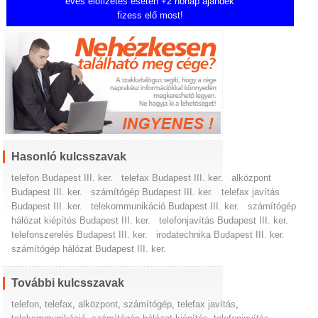
éves előfizetés esetén +2 hónap ajándék
fizess elő most!
Hasonló kulcsszavak
telefon Budapest III. ker.
telefax Budapest III. ker.
alközpont
Budapest III. ker.
számítógép Budapest III. ker.
telefax javítás
Budapest III. ker.
telekommunikáció Budapest III. ker.
számítógép
hálózat kiépítés Budapest III. ker.
telefonjavítás Budapest III. ker.
telefonszerelés Budapest III. ker.
irodatechnika Budapest III. ker.
számítógép hálózat Budapest III. ker.
További kulcsszavak
telefon
,
telefax
,
alközpont
,
számítógép
,
telefax javítás
,