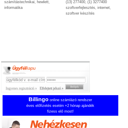
számítástechnikai, hewlett,
(13) 277400, (1) 3277400
informatika
szoftverfejlesztés, internet,
szoftver készítés
Ingyenes regisztráció »
Elfelejtett jelszó »
Billingo
online számlázó rendszer
éves előfizetés esetén +2 hónap ajándék
fizess elő most!