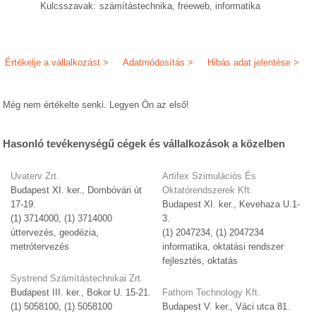
Kulcsszavak:
számítástechnika, freeweb, informatika
Értékelje a vállalkozást >
Adatmódosítás >
Hibás adat jelentése >
Még nem értékelte senki. Legyen Ön az első!
Hasonló tevékenységű cégek és vállalkozások a közelben
Uvaterv Zrt.
Artifex Szimulációs És
Budapest XI. ker., Dombóvári út
Oktatórendszerek Kft.
17-19.
Budapest XI. ker., Kevehaza U.1-
(1) 3714000, (1) 3714000
3.
úttervezés, geodézia,
(1) 2047234, (1) 2047234
metrótervezés
informatika, oktatási rendszer
fejlesztés, oktatás
Systrend Számítástechnikai Zrt.
Budapest III. ker., Bokor U. 15-21.
Fathom Technology Kft.
(1) 5058100, (1) 5058100
Budapest V. ker., Váci utca 81.