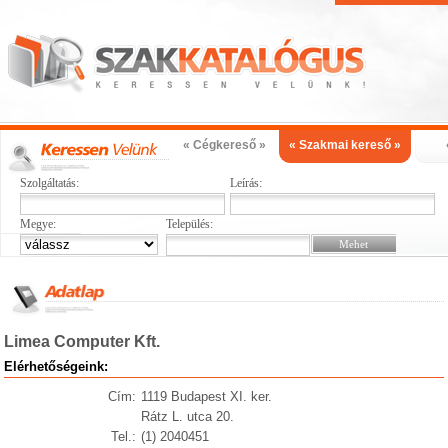
« Cégkereső »
« Szakmai kereső »
Szolgáltatás:
Leírás:
Megye:
Település:
Limea Computer Kft.
Elérhetőségeink:
Cím:
1119 Budapest XI. ker.
Rátz L. utca 20.
Tel.:
(1) 2040451