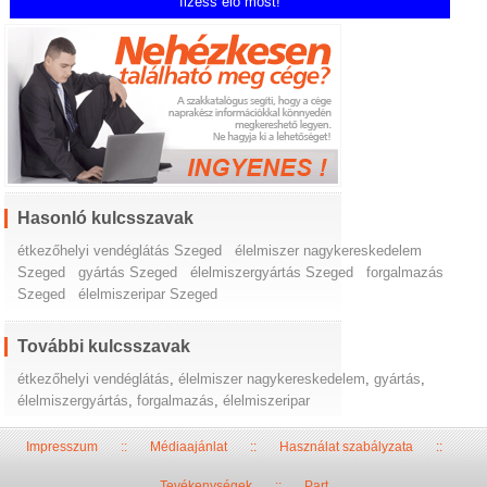
fizess elő most!
Hasonló kulcsszavak
étkezőhelyi vendéglátás Szeged
élelmiszer nagykereskedelem
Szeged
gyártás Szeged
élelmiszergyártás Szeged
forgalmazás
Szeged
élelmiszeripar Szeged
További kulcsszavak
étkezőhelyi vendéglátás
,
élelmiszer nagykereskedelem
,
gyártás
,
élelmiszergyártás
,
forgalmazás
,
élelmiszeripar
Impresszum
::
Médiaajánlat
::
Használat szabályzata
::
Tevékenységek
::
Part