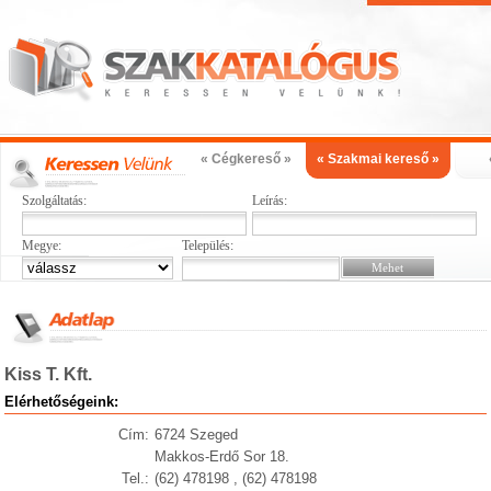
« Cégkereső »
« Szakmai kereső »
Szolgáltatás:
Leírás:
Megye:
Település:
Kiss T. Kft.
Elérhetőségeink:
Cím:
6724 Szeged
Makkos-Erdő Sor 18.
Tel.:
(62) 478198 , (62) 478198