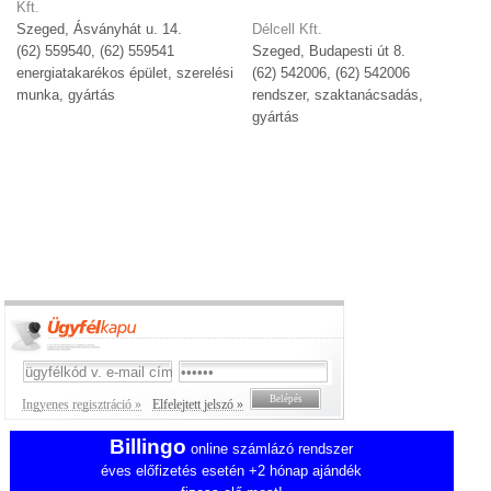
Kft.
Szeged, Ásványhát u. 14.
Délcell Kft.
(62) 559540, (62) 559541
Szeged, Budapesti út 8.
energiatakarékos épület, szerelési
(62) 542006, (62) 542006
munka, gyártás
rendszer, szaktanácsadás,
gyártás
Ingyenes regisztráció »
Elfelejtett jelszó »
Billingo
online számlázó rendszer
éves előfizetés esetén +2 hónap ajándék