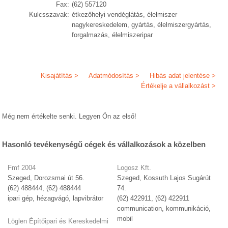
Fax:
(62) 557120
Kulcsszavak:
étkezőhelyi vendéglátás, élelmiszer
nagykereskedelem, gyártás, élelmiszergyártás,
forgalmazás, élelmiszeripar
Kisajátítás >
Adatmódosítás >
Hibás adat jelentése >
Értékelje a vállalkozást >
Még nem értékelte senki. Legyen Ön az első!
Hasonló tevékenységű cégek és vállalkozások a közelben
Fmf 2004
Logosz Kft.
Szeged, Dorozsmai út 56.
Szeged, Kossuth Lajos Sugárút
(62) 488444, (62) 488444
74.
ipari gép, hézagvágó, lapvibrátor
(62) 422911, (62) 422911
communication, kommunikáció,
mobil
Löglen Építőipari és Kereskedelmi