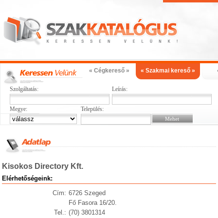
« Cégkereső »
« Szakmai kereső »
Szolgáltatás:
Leírás:
Megye:
Település:
Kisokos Directory Kft.
Elérhetőségeink:
Cím:
6726 Szeged
Fő Fasora 16/20.
Tel.:
(70) 3801314