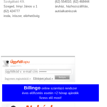
Szolgáltató Kft.
(62) 554010, (62) 468444
Szeged, Irinyi János u 1
áruház, házhozszállítás,
(62) 424777
autóalkatrészek
iroda, írószer, elérhetőség
Ingyenes regisztráció »
Elfelejtett jelszó »
Billingo
online számlázó rendszer
éves előfizetés esetén +2 hónap ajándék
fizess elő most!