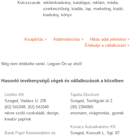
Kulcsszavak:
reklámkiadvány, katalógus, reklám, média,
szerkesztőség, kiadás, lap, marketing, kiadó,
kiadvány, könyv
Kisajátítás >
Adatmódosítás >
Hibás adat jelentése >
Értékelje a vállalkozást >
Még nem értékelte senki. Legyen Ön az első!
Hasonló tevékenységű cégek és vállalkozások a közelben
Litofilm Kft.
Tapéta Diszkont
Szeged, Vadász U. 2/B
Szeged, Textilgyári út 2.
(62) 541048, (62) 541048
(30) 2394965
névre szóló csokoládé, design,
erismann, virágmintás, gyerek
kreatív papírok
Kovács Autoalkatrész Kft
Barát Papír Kereskedelmi és
Szeged, Kossuth L. Sgt. 87