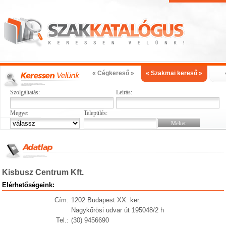
« Cégkereső »
« Szakmai kereső »
Szolgáltatás:
Leírás:
Megye:
Település:
Kisbusz Centrum Kft.
Elérhetőségeink:
Cím:
1202 Budapest XX. ker.
Nagykőrösi udvar út 195048/2 h
Tel.:
(30) 9456690