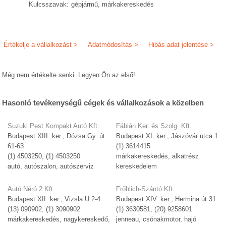
Kulcsszavak:
gépjármű, márkakereskedés
Értékelje a vállalkozást >
Adatmódosítás >
Hibás adat jelentése >
Még nem értékelte senki. Legyen Ön az első!
Hasonló tevékenységű cégek és vállalkozások a közelben
Suzuki Pest Kompakt Autó Kft.
Fábián Ker. és Szolg. Kft.
Budapest XIII. ker., Dózsa Gy. út
Budapest XI. ker., Jászóvár utca 1
61-63
(1) 3614415
(1) 4503250, (1) 4503250
márkakereskedés, alkatrész
autó, autószalon, autószerviz
kereskedelem
Autó Néró 2 Kft.
Frőhlich-Szántó Kft.
Budapest XII. ker., Vizsla U.2-4.
Budapest XIV. ker., Hermina út 31.
(13) 090902, (1) 3090902
(1) 3630581, (20) 9258601
márkakereskedés, nagykereskedő,
jenneau, csónakmotor, hajó