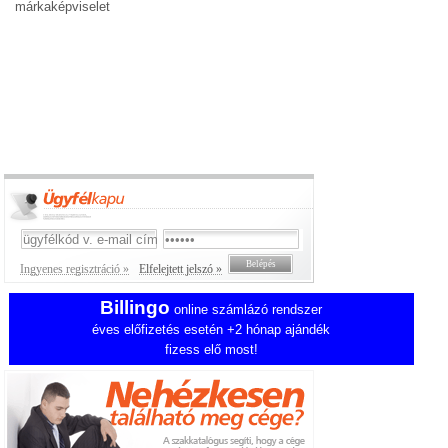
márkaképviselet
Ingyenes regisztráció »
Elfelejtett jelszó »
Billingo
online számlázó rendszer
éves előfizetés esetén +2 hónap ajándék
fizess elő most!