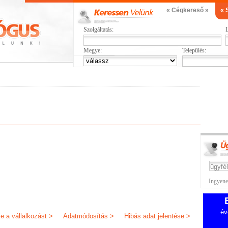
« Cégkereső »
« 
Szolgáltatás:
L
Megye:
Település:
Ingyenes
év
je a vállalkozást >
Adatmódosítás >
Hibás adat jelentése >