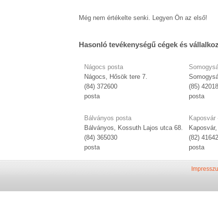
Még nem értékelte senki. Legyen Ön az első!
Hasonló tevékenységű cégek és vállalko
Nágocs posta
Somogysá
Nágocs, Hősök tere 7.
Somogysá
(84) 372600
(85) 4201
posta
posta
Bálványos posta
Kaposvár 
Bálványos, Kossuth Lajos utca 68.
Kaposvár,
(84) 365030
(82) 4164
posta
posta
Impressz