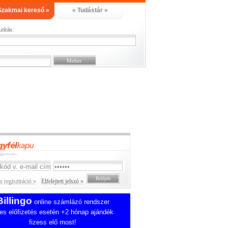
Szakmai kereső »
« Tudástár »
eírás:
 regisztráció »
Elfelejtett jelszó »
Billingo
online számlázó rendszer
es előfizetés esetén +2 hónap ajándék
fizess elő most!