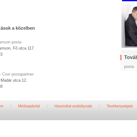
zások a közelben
mson posta
mson, Fő utca 117.
83
Továb
posta
- Cser postapartner
 Madár utca 12.
28
um
::
Médiaajánlat
::
Használat szabályzata
::
Tevékenységek