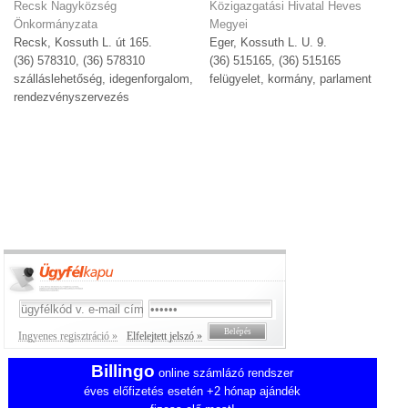
Recsk Nagyközség
Közigazgatási Hivatal Heves
Önkormányzata
Megyei
Recsk, Kossuth L. út 165.
Eger, Kossuth L. U. 9.
(36) 578310, (36) 578310
(36) 515165, (36) 515165
szálláslehetőség, idegenforgalom,
felügyelet, kormány, parlament
rendezvényszervezés
Ingyenes regisztráció »
Elfelejtett jelszó »
Billingo
online számlázó rendszer
éves előfizetés esetén +2 hónap ajándék