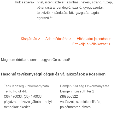
Kulcsszavak:
hitel, istentisztelet, színház, heves, strand, tüzép,
pétervására, vendéglő, szálló, gyógyszertár,
televízió, kirándulás, közigazgatás, agria,
egerszólát
Kisajátítás >
Adatmódosítás >
Hibás adat jelentése >
Értékelje a vállalkozást >
Még nem értékelte senki. Legyen Ön az első!
Hasonló tevékenységű cégek és vállalkozások a közelben
Tenk Község Önkormányzata
Demjén Község Önkormányzata
Tenk, Fő út 44.
Demjén, Kossuth tér 1
(36) 470033, (36) 470033
(36) 550322
pályázat, közszolgáltatás, helyi
vadászat, szociális ellátás,
tömegközlekedés
polgármesteri hivatal