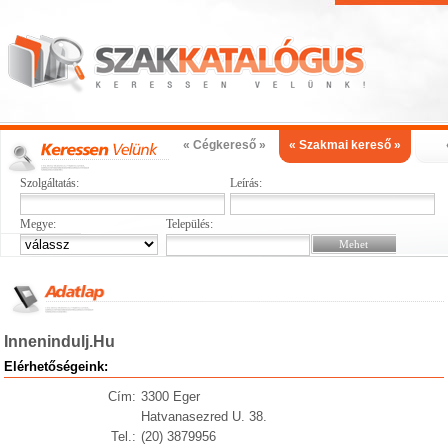
« Cégkereső »
« Szakmai kereső »
Szolgáltatás:
Leírás:
Megye:
Település:
Innenindulj.Hu
Elérhetőségeink:
Cím:
3300 Eger
Hatvanasezred U. 38.
Tel.:
(20) 3879956