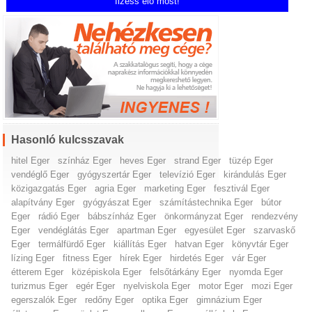
fizess elő most!
Hasonló kulcsszavak
hitel Eger
színház Eger
heves Eger
strand Eger
tüzép Eger
vendéglő Eger
gyógyszertár Eger
televízió Eger
kirándulás Eger
közigazgatás Eger
agria Eger
marketing Eger
fesztivál Eger
alapítvány Eger
gyógyászat Eger
számítástechnika Eger
bútor
Eger
rádió Eger
bábszínház Eger
önkormányzat Eger
rendezvény
Eger
vendéglátás Eger
apartman Eger
egyesület Eger
szarvaskő
Eger
termálfürdő Eger
kiállítás Eger
hatvan Eger
könyvtár Eger
lízing Eger
fitness Eger
hírek Eger
hirdetés Eger
vár Eger
étterem Eger
középiskola Eger
felsőtárkány Eger
nyomda Eger
turizmus Eger
egér Eger
nyelviskola Eger
motor Eger
mozi Eger
egerszalók Eger
redőny Eger
optika Eger
gimnázium Eger