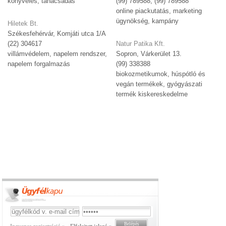
könyvelés, tanácsadás
(99) 789588, (99) 789588
online piackutatás, marketing
ügynökség, kampány
Hiletek Bt.
Székesfehérvár, Komjáti utca 1/A
(22) 304617
Natur Patika Kft.
villámvédelem, napelem rendszer,
Sopron, Várkerület 13.
napelem forgalmazás
(99) 338388
biokozmetikumok, húspótló és
vegán termékek, gyógyászati
termék kiskereskedelme