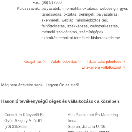
Fax:
(96) 517969
Kulcsszavak:
pályázatok, informatika oktatása, webdesign, győr,
tanácsadás, oktatás, tréningek, pályázatírás,
skennerek, weblap, minőségbiztosítás,
felnőttoktatás, szakképzés, webszerkesztés,
mérnöki szolgáltatás, számítógépek,
számítástechnikai termékek kiskereskedelme
Kisajátítás >
Adatmódosítás >
Hibás adat jelentése >
Értékelje a vállalkozást >
Még nem értékelte senki. Legyen Ön az első!
Hasonló tevékenységű cégek és vállalkozások a közelben
Consult-In Könyvelő Bt.
Acg Piackutató És Marketing
Győr, Szigety A. út 61
Iroda
(70) 3152685
Sopron, Juharfa U. 16.