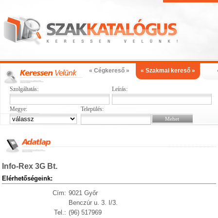
« Cégkereső »
« Szakmai kereső »
Szolgáltatás:
Leírás:
Megye:
Település:
Info-Rex 3G Bt.
Elérhetőségeink:
Cím:
9021 Győr
Benczúr u. 3. I/3.
Tel.:
(96) 517969