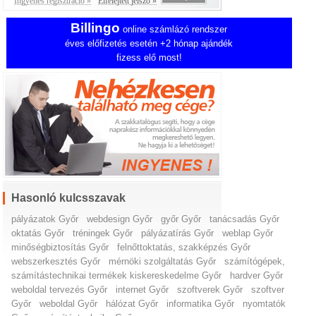
Ingyenes regisztráció »
Elfelejtett jelszó »
Billingo
online számlázó rendszer
éves előfizetés esetén +2 hónap ajándék
fizess elő most!
Hasonló kulcsszavak
pályázatok Győr
webdesign Győr
győr Győr
tanácsadás Győr
oktatás Győr
tréningek Győr
pályázatírás Győr
weblap Győr
minőségbiztosítás Győr
felnőttoktatás, szakképzés Győr
webszerkesztés Győr
mérnöki szolgáltatás Győr
számítógépek,
számítástechnikai termékek kiskereskedelme Győr
hardver Győr
weboldal tervezés Győr
internet Győr
szoftverek Győr
szoftver
Győr
weboldal Győr
hálózat Győr
informatika Győr
nyomtatók