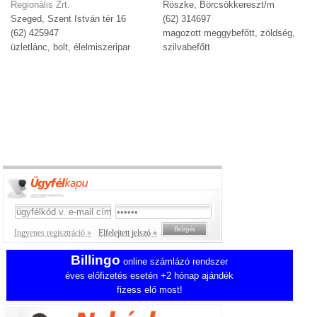
Regionális Zrt.
Röszke, Börcsökkereszt/m
Szeged, Szent István tér 16
(62) 314697
(62) 425947
magozott meggybefőtt, zöldség,
üzletlánc, bolt, élelmiszeripar
szilvabefőtt
Ingyenes regisztráció »
Elfelejtett jelszó »
Billingo
online számlázó rendszer
éves előfizetés esetén +2 hónap ajándék
fizess elő most!