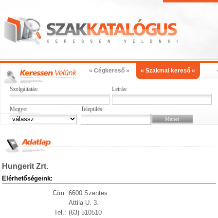
« Cégkereső »
« Szakmai kereső »
Szolgáltatás:
Leírás:
Megye:
Település:
Hungerit Zrt.
Elérhetőségeink:
Cím:
6600 Szentes
Attila U. 3.
Tel.:
(63) 510510