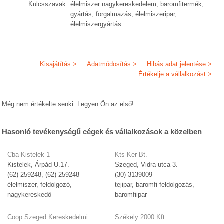
Kulcsszavak:
élelmiszer nagykereskedelem, baromfitermék,
gyártás, forgalmazás, élelmiszeripar,
élelmiszergyártás
Kisajátítás >
Adatmódosítás >
Hibás adat jelentése >
Értékelje a vállalkozást >
Még nem értékelte senki. Legyen Ön az első!
Hasonló tevékenységű cégek és vállalkozások a közelben
Cba-Kistelek 1
Kts-Ker Bt.
Kistelek, Árpád U.17.
Szeged, Vidra utca 3.
(62) 259248, (62) 259248
(30) 3139009
élelmiszer, feldolgozó,
tejipar, baromfi feldolgozás,
nagykereskedő
baromfiipar
Coop Szeged Kereskedelmi
Székely 2000 Kft.