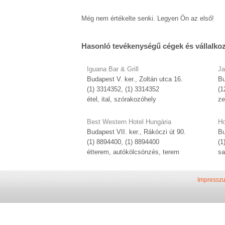
Még nem értékelte senki. Legyen Ön az első!
Hasonló tevékenységű cégek és vállalko
Iguana Bar & Grill
Ja
Budapest V. ker., Zoltán utca 16.
Bu
(1) 3314352, (1) 3314352
(1
étel, ital, szórakozóhely
ze
Best Western Hotel Hungária
Ho
Budapest VII. ker., Rákóczi út 90.
Bu
(1) 8894400, (1) 8894400
(1
étterem, autókölcsönzés, terem
sa
Impressz