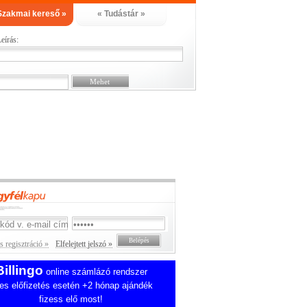
Szakmai kereső »
« Tudástár »
eírás:
 regisztráció »
Elfelejtett jelszó »
Billingo
online számlázó rendszer
es előfizetés esetén +2 hónap ajándék
fizess elő most!