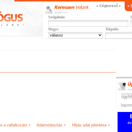
« Cégkereső »
« 
Szolgáltatás:
L
Megye:
Település:
s
Ingyenes
év
je a vállalkozást >
Adatmódosítás >
Hibás adat jelentése >