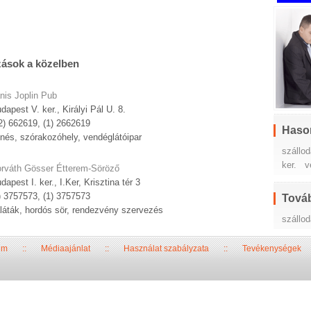
zások a közelben
nis Joplin Pub
dapest V. ker., Királyi Pál U. 8.
2) 662619, (1) 2662619
Haso
nés, szórakozóhely, vendéglátóipar
szállod
ker.
v
rváth Gösser Étterem-Söröző
dapest I. ker., I.Ker, Krisztina tér 3
) 3757573, (1) 3757573
Továb
láták, hordós sör, rendezvény szervezés
szállo
um
::
Médiaajánlat
::
Használat szabályzata
::
Tevékenységek