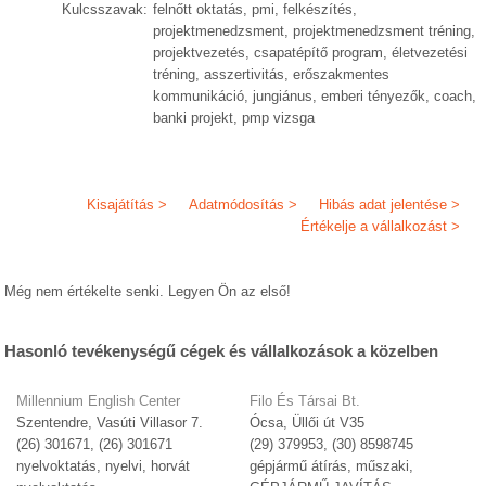
Kulcsszavak:
felnőtt oktatás, pmi, felkészítés,
projektmenedzsment, projektmenedzsment tréning,
projektvezetés, csapatépítő program, életvezetési
tréning, asszertivitás, erőszakmentes
kommunikáció, jungiánus, emberi tényezők, coach,
banki projekt, pmp vizsga
Kisajátítás >
Adatmódosítás >
Hibás adat jelentése >
Értékelje a vállalkozást >
Még nem értékelte senki. Legyen Ön az első!
Hasonló tevékenységű cégek és vállalkozások a közelben
Millennium English Center
Filo És Társai Bt.
Szentendre, Vasúti Villasor 7.
Ócsa, Üllői út V35
(26) 301671, (26) 301671
(29) 379953, (30) 8598745
nyelvoktatás, nyelvi, horvát
gépjármű átírás, műszaki,