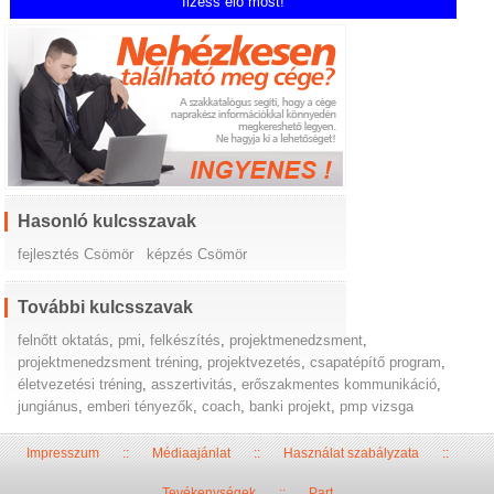
fizess elő most!
Hasonló kulcsszavak
fejlesztés Csömör
képzés Csömör
További kulcsszavak
felnőtt oktatás
,
pmi
,
felkészítés
,
projektmenedzsment
,
projektmenedzsment tréning
,
projektvezetés
,
csapatépítő program
,
életvezetési tréning
,
asszertivitás
,
erőszakmentes kommunikáció
,
jungiánus
,
emberi tényezők
,
coach
,
banki projekt
,
pmp vizsga
Impresszum
::
Médiaajánlat
::
Használat szabályzata
::
Tevékenységek
::
Part