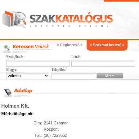
« Cégkereső »
« Szakmai kereső »
Szolgáltatás:
Leírás:
Megye:
Település:
Holmen Kft.
Elérhetőségeink:
Cím:
2141 Csömör
Központ
Tel.:
(30) 7229852