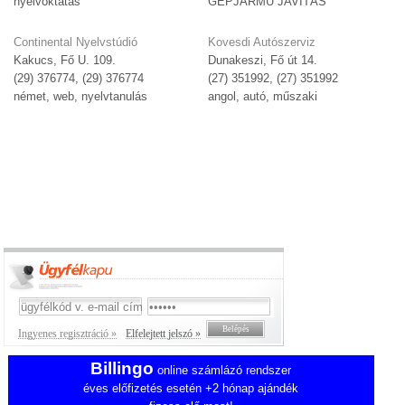
nyelvoktatás
GÉPJÁRMŰ JAVÍTÁS
Continental Nyelvstúdió
Kovesdi Autószerviz
Kakucs, Fő U. 109.
Dunakeszi, Fő út 14.
(29) 376774, (29) 376774
(27) 351992, (27) 351992
német, web, nyelvtanulás
angol, autó, műszaki
Ingyenes regisztráció »
Elfelejtett jelszó »
Billingo
online számlázó rendszer
éves előfizetés esetén +2 hónap ajándék