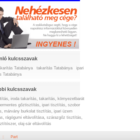
nló kulcsszavak
akarítás Tatabánya
takarítás Tatabánya
ipari
ás Tatabánya
bi kulcsszavak
títás
,
iroda takarítás
,
takarítás
,
környezetbarát
ermentes gőztisztítás
,
ipari tisztítás
,
szobor
s
,
márvány burkolat tisztítás
,
ipari üzem
ás
,
rágógumi eltávolítása
,
szárazgőz tisztítás
,
sztítószer
,
olaj-sár eltávolítás
::
Part