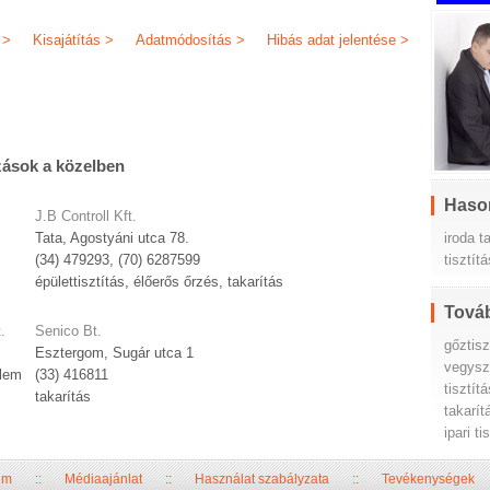
 >
Kisajátítás >
Adatmódosítás >
Hibás adat jelentése >
zások a közelben
Haso
J.B Controll Kft.
iroda t
Tata, Agostyáni utca 78.
tisztít
(34) 479293, (70) 6287599
épülettisztítás, élőerős őrzés, takarítás
Továb
.
Senico Bt.
gőztisz
Esztergom, Sugár utca 1
vegysz
elem
(33) 416811
tisztítá
takarítás
takarít
ipari ti
um
::
Médiaajánlat
::
Használat szabályzata
::
Tevékenységek