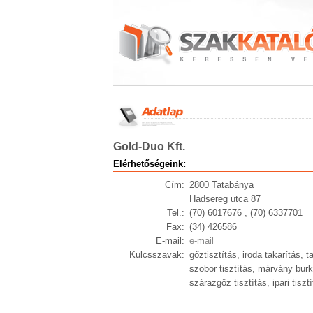
Gold-Duo Kft.
Elérhetőségeink:
Cím:
2800 Tatabánya
Hadsereg utca 87
Tel.:
(70) 6017676 , (70) 6337701
Fax:
(34) 426586
E-mail:
e-mail
Kulcsszavak:
gőztisztítás, iroda takarítás, 
szobor tisztítás, márvány burko
szárazgőz tisztítás, ipari tisztí