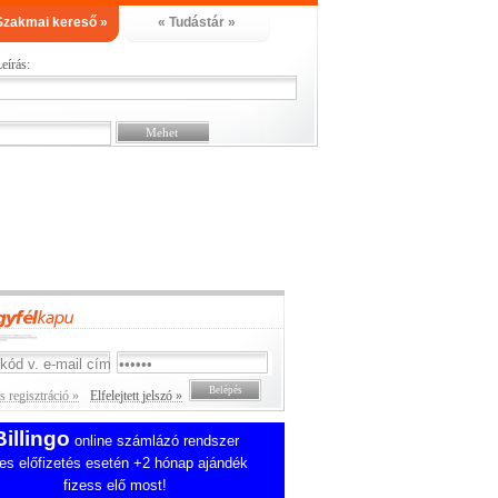
Szakmai kereső »
« Tudástár »
eírás:
 regisztráció »
Elfelejtett jelszó »
Billingo
online számlázó rendszer
es előfizetés esetén +2 hónap ajándék
fizess elő most!