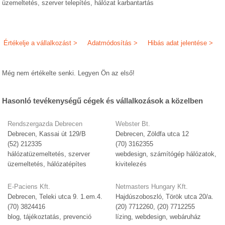
üzemeltetés, szerver telepítés, hálózat karbantartás
Értékelje a vállalkozást >
Adatmódosítás >
Hibás adat jelentése >
Még nem értékelte senki. Legyen Ön az első!
Hasonló tevékenységű cégek és vállalkozások a közelben
Rendszergazda Debrecen
Webster Bt.
Debrecen, Kassai út 129/B
Debrecen, Zöldfa utca 12
(52) 212335
(70) 3162355
hálózatüzemeltetés, szerver
webdesign, számítógép hálózatok,
üzemeltetés, hálózatépítes
kivitelezés
E-Paciens Kft.
Netmasters Hungary Kft.
Debrecen, Teleki utca 9. 1.em.4.
Hajdúszoboszló, Török utca 20/a.
(70) 3824416
(20) 7712260, (20) 7712255
blog, tájékoztatás, prevenció
lízing, webdesign, webáruház