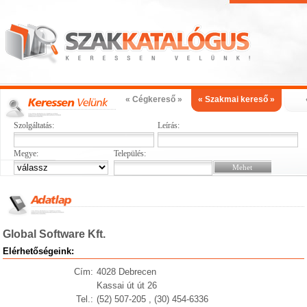
« Cégkereső »
« Szakmai kereső »
Szolgáltatás:
Leírás:
Megye:
Település:
Global Software Kft.
Elérhetőségeink:
Cím:
4028 Debrecen
Kassai út út 26
Tel.:
(52) 507-205 , (30) 454-6336