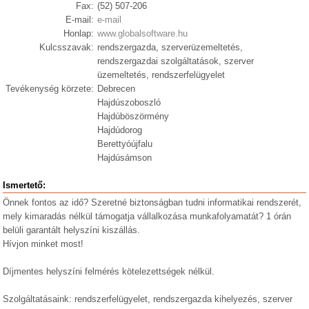
Fax:
(52) 507-206
E-mail:
e-mail
Honlap:
www.globalsoftware.hu
Kulcsszavak:
rendszergazda, szerverüzemeltetés,
rendszergazdai szolgáltatások, szerver
üzemeltetés, rendszerfelügyelet
Tevékenység körzete:
Debrecen
Hajdúszoboszló
Hajdúböszörmény
Hajdúdorog
Berettyóújfalu
Hajdúsámson
Ismertető:
Önnek fontos az idő? Szeretné biztonságban tudni informatikai rendszerét,
mely kimaradás nélkül támogatja vállalkozása munkafolyamatát? 1 órán
belüli garantált helyszíni kiszállás.
Hívjon minket most!
Díjmentes helyszíni felmérés kötelezettségek nélkül.
Szolgáltatásaink: rendszerfelügyelet, rendszergazda kihelyezés, szerver