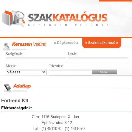
« Cégkereső »
« Szakmai kereső »
Szolgáltatás:
Leírás:
Megye:
Település:
Fortrend Kft.
Elérhetőségeink:
Cím:
1116 Budapest XI. ker.
Építész utca 8-12.
Tel.:
(1) 4811070 , (1) 4811070