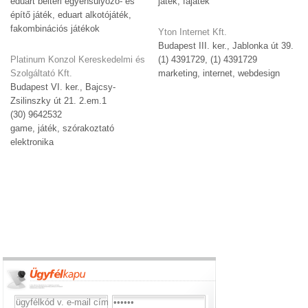
eduart beltéri egyensúlyozó- és
játék, fajáték
építő játék, eduart alkotójáték,
fakombinációs játékok
Yton Internet Kft.
Budapest III. ker., Jablonka út 39.
Platinum Konzol Kereskedelmi és
(1) 4391729, (1) 4391729
Szolgáltató Kft.
marketing, internet, webdesign
Budapest VI. ker., Bajcsy-
Zsilinszky út 21. 2.em.1
(30) 9642532
game, játék, szórakoztató
elektronika