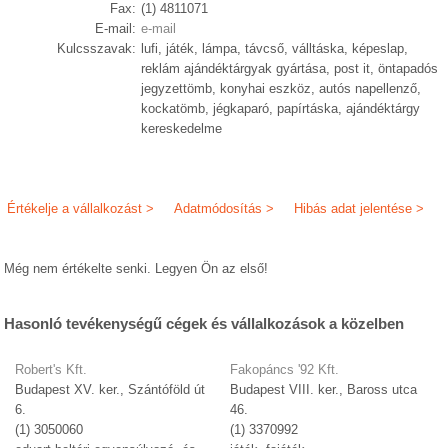
Fax:
(1) 4811071
E-mail:
e-mail
Kulcsszavak:
lufi, játék, lámpa, távcső, válltáska, képeslap,
reklám ajándéktárgyak gyártása, post it, öntapadós
jegyzettömb, konyhai eszköz, autós napellenző,
kockatömb, jégkaparó, papírtáska, ajándéktárgy
kereskedelme
Értékelje a vállalkozást >
Adatmódosítás >
Hibás adat jelentése >
Még nem értékelte senki. Legyen Ön az első!
Hasonló tevékenységű cégek és vállalkozások a közelben
Robert's Kft.
Fakopáncs '92 Kft.
Budapest XV. ker., Szántóföld út
Budapest VIII. ker., Baross utca
6.
46.
(1) 3050060
(1) 3370992