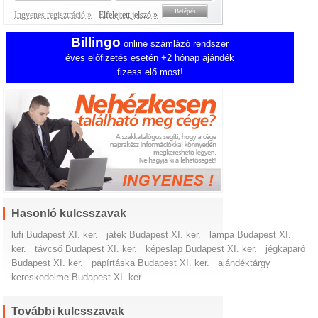
Ingyenes regisztráció »
Elfelejtett jelszó »
Billingo
online számlázó rendszer
éves előfizetés esetén +2 hónap ajándék
fizess elő most!
Hasonló kulcsszavak
lufi Budapest XI. ker.
játék Budapest XI. ker.
lámpa Budapest XI.
ker.
távcső Budapest XI. ker.
képeslap Budapest XI. ker.
jégkaparó
Budapest XI. ker.
papírtáska Budapest XI. ker.
ajándéktárgy
kereskedelme Budapest XI. ker.
További kulcsszavak