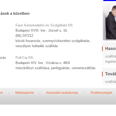
zások a közelben
Faun Kereskedelmi és Szolgáltató Kft.
Budapest XVIII. ker., József u. 16.
(66) 247212
közúti fuvarozás, szennyvízkezelési szolgáltatás,
veszélyes hulladék szállítás
Haso
szállít
ozás
Pull-Car Kft.
ingatla
Budapest XIV. ker., Vízakna u. 48/A
mészkőliszt szállítása, perlitgyártás, cementszállítás
Továb
szállít
um
::
Médiaajánlat
::
Használat szabályzata
::
Tevékenységek