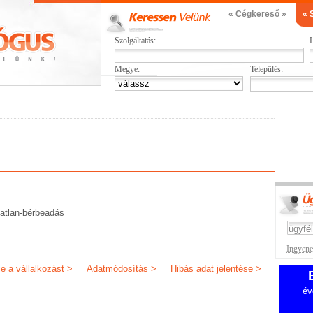
« Cégkereső »
« 
Szolgáltatás:
L
Megye:
Település:
gatlan-bérbeadás
Ingyenes
je a vállalkozást >
Adatmódosítás >
Hibás adat jelentése >
év