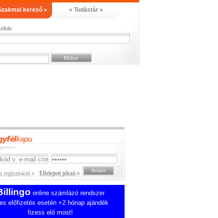
Szakmai kereső »
« Tudástár »
eírás:
 regisztráció »
Elfelejtett jelszó »
Billingo
online számlázó rendszer
es előfizetés esetén +2 hónap ajándék
fizess elő most!