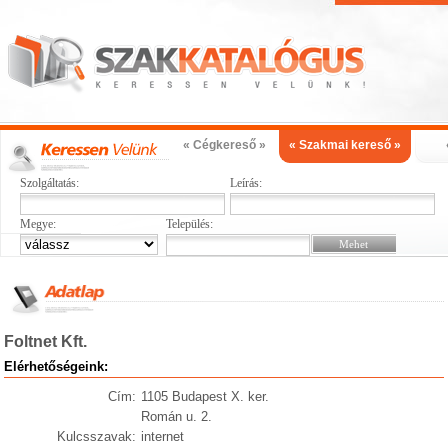
« Cégkereső »
« Szakmai kereső »
Szolgáltatás:
Leírás:
Megye:
Település:
Foltnet Kft.
Elérhetőségeink:
Cím:
1105 Budapest X. ker.
Román u. 2.
Kulcsszavak:
internet