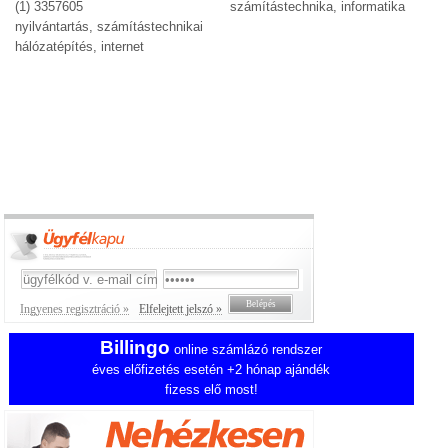
(1) 3357605
számítástechnika, informatika
nyilvántartás, számítástechnikai
hálózatépítés, internet
Ingyenes regisztráció »
Elfelejtett jelszó »
Billingo
online számlázó rendszer
éves előfizetés esetén +2 hónap ajándék
fizess elő most!