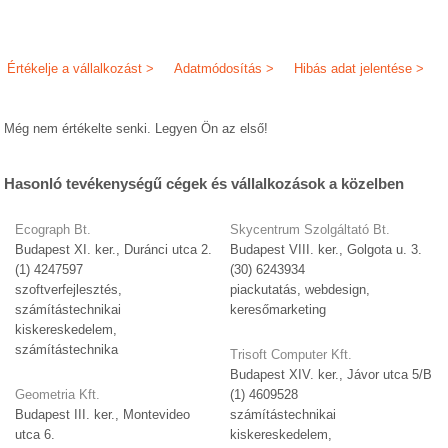
Értékelje a vállalkozást >
Adatmódosítás >
Hibás adat jelentése >
Még nem értékelte senki. Legyen Ön az első!
Hasonló tevékenységű cégek és vállalkozások a közelben
Ecograph Bt.
Skycentrum Szolgáltató Bt.
Budapest XI. ker., Duránci utca 2.
Budapest VIII. ker., Golgota u. 3.
(1) 4247597
(30) 6243934
szoftverfejlesztés,
piackutatás, webdesign,
számítástechnikai
keresőmarketing
kiskereskedelem,
számítástechnika
Trisoft Computer Kft.
Budapest XIV. ker., Jávor utca 5/B
Geometria Kft.
(1) 4609528
Budapest III. ker., Montevideo
számítástechnikai
utca 6.
kiskereskedelem,