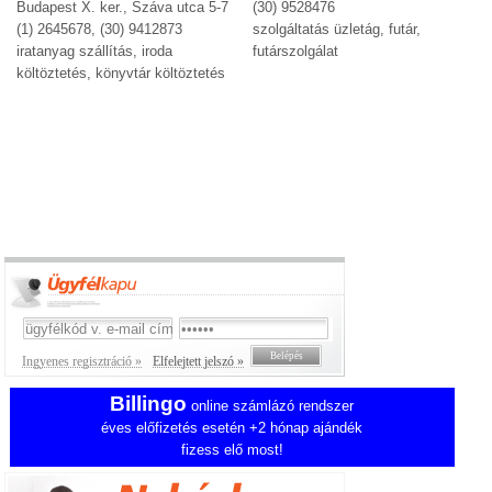
Budapest X. ker., Száva utca 5-7
(30) 9528476
(1) 2645678, (30) 9412873
szolgáltatás üzletág, futár,
iratanyag szállítás, iroda
futárszolgálat
költöztetés, könyvtár költöztetés
Ingyenes regisztráció »
Elfelejtett jelszó »
Billingo
online számlázó rendszer
éves előfizetés esetén +2 hónap ajándék
fizess elő most!