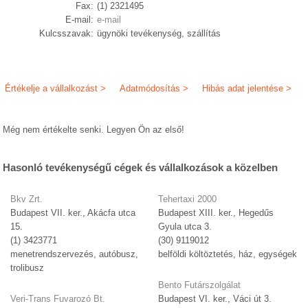
Fax:
(1) 2321495
E-mail:
e-mail
Kulcsszavak:
ügynöki tevékenység, szállítás
Értékelje a vállalkozást >
Adatmódosítás >
Hibás adat jelentése >
Még nem értékelte senki. Legyen Ön az első!
Hasonló tevékenységű cégek és vállalkozások a közelben
Bkv Zrt.
Tehertaxi 2000
Budapest VII. ker., Akácfa utca
Budapest XIII. ker., Hegedűs
15.
Gyula utca 3.
(1) 3423771
(30) 9119012
menetrendszervezés, autóbusz,
belföldi költöztetés, ház, egységek
trolibusz
Bento Futárszolgálat
Veri-Trans Fuvarozó Bt.
Budapest VI. ker., Váci út 3.