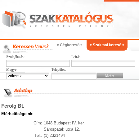
« Cégkereső »
« Szakmai kereső »
Szolgáltatás:
Leírás:
Megye:
Település:
Ferolg Bt.
Elérhetőségeink:
Cím:
1048 Budapest IV. ker.
Sárospatak utca 12.
Tel.:
(1) 2321494