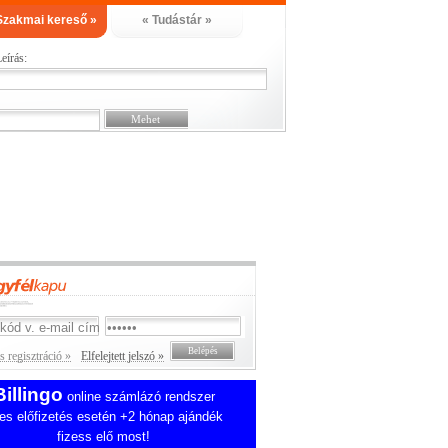
Szakmai kereső »
« Tudástár »
eírás:
 regisztráció »
Elfelejtett jelszó »
Billingo
online számlázó rendszer
es előfizetés esetén +2 hónap ajándék
fizess elő most!