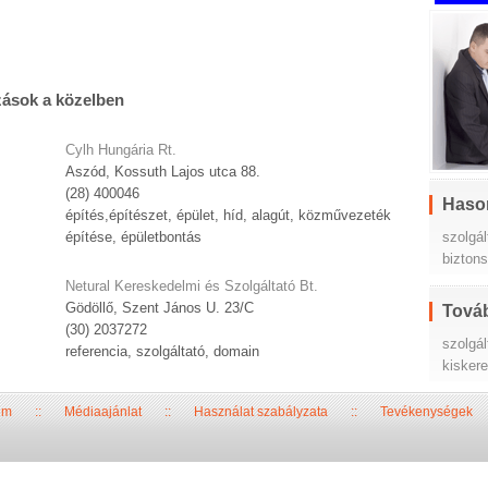
zások a közelben
Cylh Hungária Rt.
Aszód, Kossuth Lajos utca 88.
(28) 400046
Haso
építés,építészet, épület, híd, alagút, közművezeték
szolgá
építése, épületbontás
bizton
Netural Kereskedelmi és Szolgáltató Bt.
Gödöllő, Szent János U. 23/C
Továb
(30) 2037272
szolgál
referencia, szolgáltató, domain
kisker
um
::
Médiaajánlat
::
Használat szabályzata
::
Tevékenységek