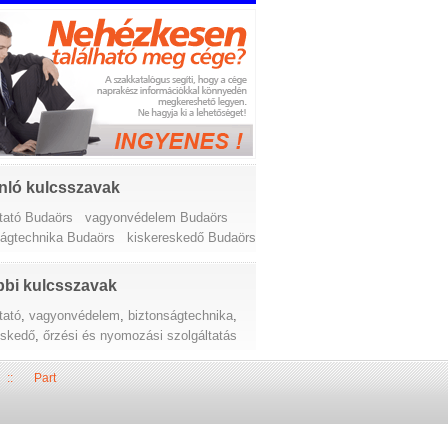
nló kulcsszavak
ltató Budaörs
vagyonvédelem Budaörs
ságtechnika Budaörs
kiskereskedő Budaörs
bi kulcsszavak
tató
,
vagyonvédelem
,
biztonságtechnika
,
eskedő
,
őrzési és nyomozási szolgáltatás
::
Part