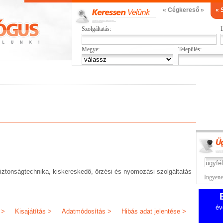
« Cégkereső »
« 
Szolgáltatás:
L
Megye:
Település:
iztonságtechnika, kiskereskedő, őrzési és nyomozási szolgáltatás
Ingyenes
év
 >
Kisajátítás >
Adatmódosítás >
Hibás adat jelentése >