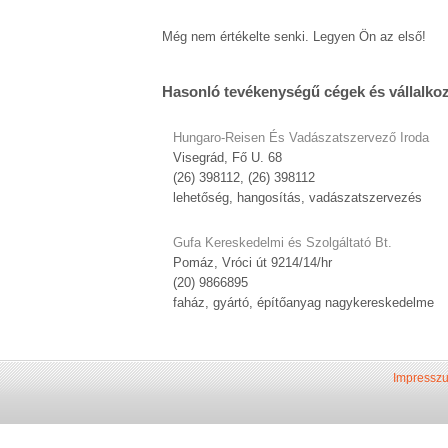
Még nem értékelte senki. Legyen Ön az első!
Hasonló tevékenységű cégek és vállalko
Hungaro-Reisen És Vadászatszervező Iroda
Visegrád, Fő U. 68
(26) 398112, (26) 398112
lehetőség, hangosítás, vadászatszervezés
Gufa Kereskedelmi és Szolgáltató Bt.
Pomáz, Vróci út 9214/14/hr
(20) 9866895
faház, gyártó, építőanyag nagykereskedelme
Impressz