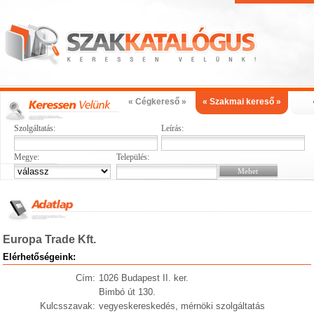
« Cégkereső »
« Szakmai kereső »
Szolgáltatás:
Leírás:
Megye:
Település:
Europa Trade Kft.
Elérhetőségeink:
Cím:
1026 Budapest II. ker.
Bimbó út 130.
Kulcsszavak:
vegyeskereskedés, mérnöki szolgáltatás