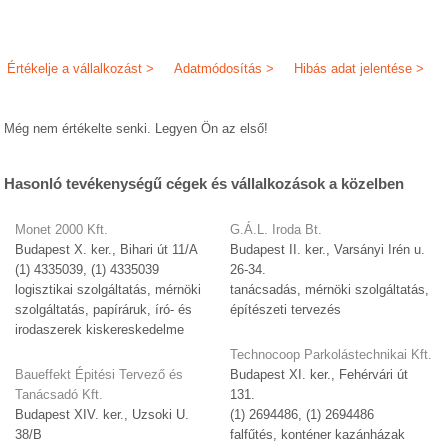
Értékelje a vállalkozást >
Adatmódosítás >
Hibás adat jelentése >
Még nem értékelte senki. Legyen Ön az első!
Hasonló tevékenységű cégek és vállalkozások a közelben
Monet 2000 Kft.
G.Á.L. Iroda Bt.
Budapest X. ker., Bihari út 11/A
Budapest II. ker., Varsányi Irén u.
(1) 4335039, (1) 4335039
26-34.
logisztikai szolgáltatás, mérnöki
tanácsadás, mérnöki szolgáltatás,
szolgáltatás, papíráruk, író- és
építészeti tervezés
irodaszerek kiskereskedelme
Technocoop Parkolástechnikai Kft.
Baueffekt Épitési Tervező és
Budapest XI. ker., Fehérvári út
Tanácsadó Kft.
131.
Budapest XIV. ker., Uzsoki U.
(1) 2694486, (1) 2694486
38/B
falfűtés, konténer kazánházak