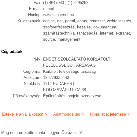
Fax:
(1) 4647080 , (1) 3295252
E-mail:
e-mail
Honlap:
www.sensenet.hu
Kulcsszavak:
engine, net, portál, ecms, rendszer, webfejlesztés,
szoftverfejlesztés, kezelés, dokumentum,
számítástechnika, tanácsadás, internet, extranet,
source, management
Cég adatok:
Név:
ENSET SZOLGÁLTATÓ KORLÁTOLT
FELELŐSSÉGŰ TÁRSASÁG
Cégforma:
Korlátolt felelősségű társaság
Adószám:
12927933-2-43
Székhely:
1212 BUDAPEST
KOLOZSVÁRI UTCA 38.
Főtevékenység:
Épületépítési projekt szervezése
Értékelje a vállalkozást >
Adatmódosítás >
Hibás adat jelentése >
Még nem értékelte senki. Legyen Ön az első!