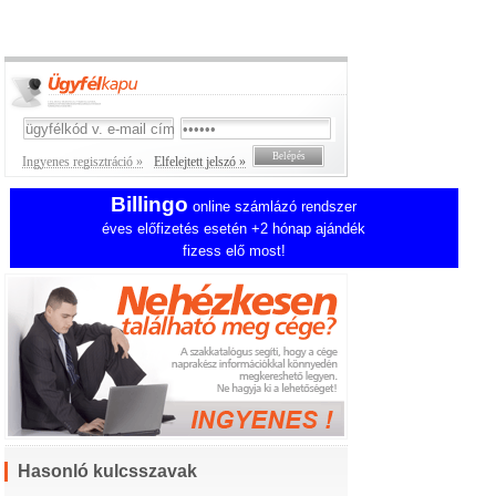
Ingyenes regisztráció »
Elfelejtett jelszó »
Billingo
online számlázó rendszer
éves előfizetés esetén +2 hónap ajándék
fizess elő most!
Hasonló kulcsszavak