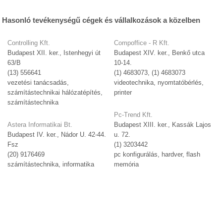
Hasonló tevékenységű cégek és vállalkozások a közelben
Controlling Kft.
Compoffice - R Kft.
Budapest XII. ker., Istenhegyi út
Budapest XIV. ker., Benkő utca
63/B
10-14.
(13) 556641
(1) 4683073, (1) 4683073
vezetési tanácsadás,
videotechnika, nyomtatóbérlés,
számítástechnikai hálózatépítés,
printer
számítástechnika
Pc-Trend Kft.
Astera Informatikai Bt.
Budapest XIII. ker., Kassák Lajos
Budapest IV. ker., Nádor U. 42-44.
u. 72.
Fsz
(1) 3203442
(20) 9176469
pc konfigurálás, hardver, flash
számítástechnika, informatika
memória