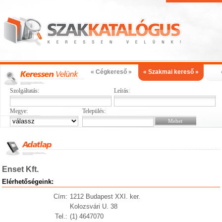
« Cégkereső »
« Szakmai kereső »
Szolgáltatás:
Leírás:
Megye:
Település:
Enset Kft.
Elérhetőségeink:
Cím:
1212 Budapest XXI. ker.
Kolozsvári U. 38
Tel.:
(1) 4647070