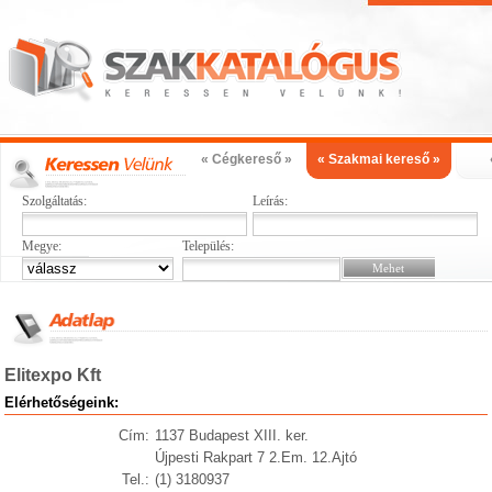
« Cégkereső »
« Szakmai kereső »
Szolgáltatás:
Leírás:
Megye:
Település:
Elitexpo Kft
Elérhetőségeink:
Cím:
1137 Budapest XIII. ker.
Újpesti Rakpart 7 2.Em. 12.Ajtó
Tel.:
(1) 3180937