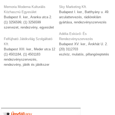
Memoria Moderna Kulturális
Sky Marketing Kft.
Közhasznú Egyesület
Budapest I. ker., Batthyány u. 49.
Budapest II. ker., Aranka utca 2.
arculattervezés, rádióreklám
(1) 3256599, (1) 3256599
gyártása, rendezvényszervezés
szervezet, rendezvény, egyesület
Adélia Esküvő- És
Felfújható Játékvilág Szolgáltató
Rendezvényszervezés
Kft.
Budapest XV. ker., Árokhát U. 2.
Budapest XIII. ker., Meder utca 12
(20) 3112703
(1) 4501184, (1) 4501183
eszköz, mulatós, pillangóreptetés
rendezvényszervezés,
rendezvény, játék és játékszer