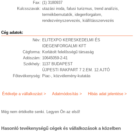
Fax:
(1) 3180937
Kulcsszavak:
utazási iroda, falusi turizmus, trend analízis,
termékbemutatók, idegenforgalom,
rendezvényszervezés, kiállításszervezés
Cég adatok:
Név:
ELITEXPO KERESKEDELMI ÉS
IDEGENFORGALMI KFT
Cégforma:
Korlátolt felelősségű társaság
Adószám:
10645059-2-41
Székhely:
1137 BUDAPEST
ÚJPESTI RAKPART 7 2.EM. 12.AJTÓ
Főtevékenység:
Piac-, közvélemény-kutatás
Értékelje a vállalkozást >
Adatmódosítás >
Hibás adat jelentése >
Még nem értékelte senki. Legyen Ön az első!
Hasonló tevékenységű cégek és vállalkozások a közelben