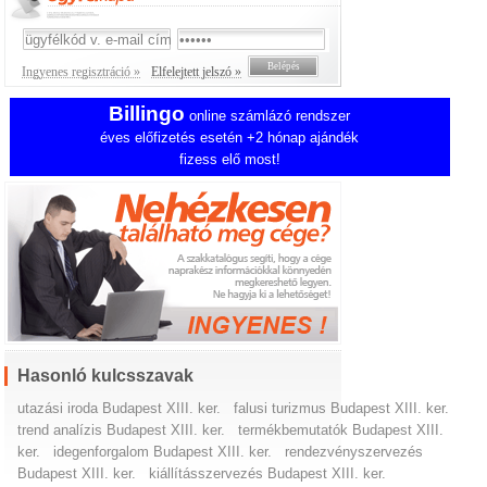
Ingyenes regisztráció »
Elfelejtett jelszó »
Billingo
online számlázó rendszer
éves előfizetés esetén +2 hónap ajándék
fizess elő most!
Hasonló kulcsszavak
utazási iroda Budapest XIII. ker.
falusi turizmus Budapest XIII. ker.
trend analízis Budapest XIII. ker.
termékbemutatók Budapest XIII.
ker.
idegenforgalom Budapest XIII. ker.
rendezvényszervezés
Budapest XIII. ker.
kiállításszervezés Budapest XIII. ker.