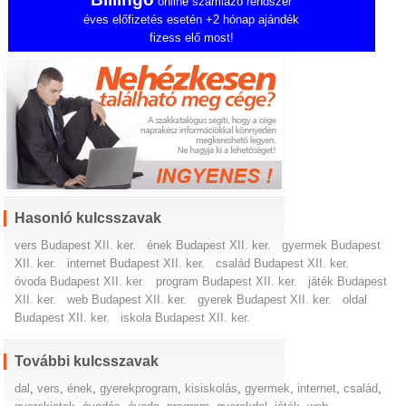
online számlázó rendszer
éves előfizetés esetén +2 hónap ajándék
fizess elő most!
Hasonló kulcsszavak
vers Budapest XII. ker.
ének Budapest XII. ker.
gyermek Budapest
XII. ker.
internet Budapest XII. ker.
család Budapest XII. ker.
óvoda Budapest XII. ker.
program Budapest XII. ker.
játék Budapest
XII. ker.
web Budapest XII. ker.
gyerek Budapest XII. ker.
oldal
Budapest XII. ker.
iskola Budapest XII. ker.
További kulcsszavak
dal
,
vers
,
ének
,
gyerekprogram
,
kisiskolás
,
gyermek
,
internet
,
család
,