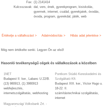
Fax:
(1) 2141414
Kulcsszavak:
dal, vers, ének, gyerekprogram, kisiskolás,
gyermek, internet, család, gyerekjatek, óvodás,
óvoda, program, gyerekdal, játék, web
Értékelje a vállalkozást >
Adatmódosítás >
Hibás adat jelentése >
Még nem értékelte senki. Legyen Ön az első!
Hasonló tevékenységű cégek és vállalkozások a közelben
1NET
Pontkom Stúdió Kereskedelmi és
Budapest II. ker., Labanc U.22/B.
Szolgáltató Kft.
(13) 980913, (1) 3980913
Budapest XIII. ker., Victor Hugo u.
webfejlesztés,
18-22. II.
internetszolgáltatás, webhosting
számítástechnikai szolgáltatás,
internet
Magyarországi Volksbank Zrt. -