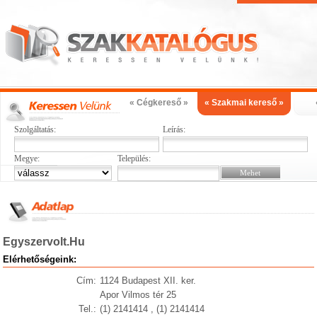
« Cégkereső »
« Szakmai kereső »
Szolgáltatás:
Leírás:
Megye:
Település:
Egyszervolt.Hu
Elérhetőségeink:
Cím:
1124 Budapest XII. ker.
Apor Vilmos tér 25
Tel.:
(1) 2141414 , (1) 2141414