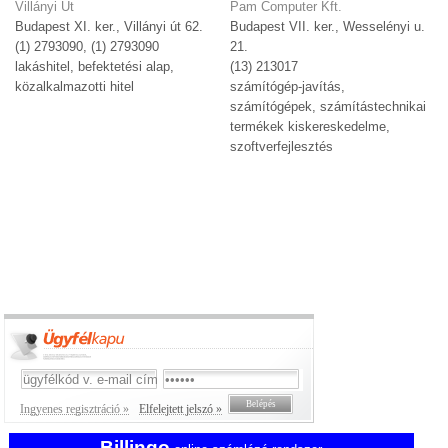
Villányi Út
Pam Computer Kft.
Budapest XI. ker., Villányi út 62.
Budapest VII. ker., Wesselényi u.
(1) 2793090, (1) 2793090
21.
lakáshitel, befektetési alap,
(13) 213017
közalkalmazotti hitel
számítógép-javítás,
számítógépek, számítástechnikai
termékek kiskereskedelme,
szoftverfejlesztés
Ingyenes regisztráció »
Elfelejtett jelszó »
Billingo