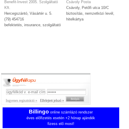
Benefit-Invest 2005. Szolgáltató
Csávoly Posta
Kft.
Csávoly, Petőfi utca 10/C
Hercegszántó, Vásártér u. 5.
biztosítás, nemzetközi levél,
(79) 454716
hitelkártya
befektetés, insurance, szolgáltató
Ingyenes regisztráció »
Elfelejtett jelszó »
Billingo
online számlázó rendszer
éves előfizetés esetén +2 hónap ajándék
fizess elő most!