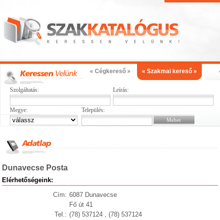
« Cégkereső »
« Szakmai kereső »
Szolgáltatás:
Leírás:
Megye:
Település:
Dunavecse Posta
Elérhetőségeink:
Cím:
6087 Dunavecse
Fő út 41
Tel.:
(78) 537124 , (78) 537124