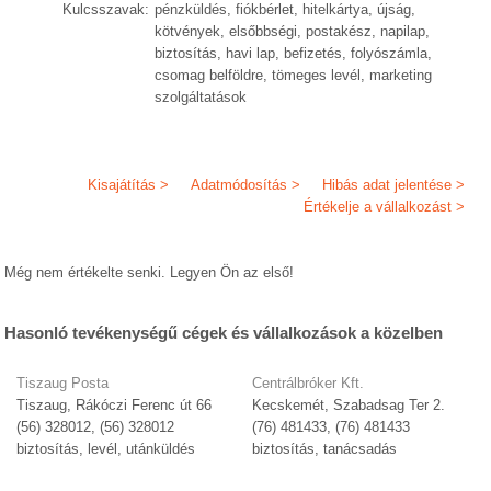
Kulcsszavak:
pénzküldés, fiókbérlet, hitelkártya, újság,
kötvények, elsőbbségi, postakész, napilap,
biztosítás, havi lap, befizetés, folyószámla,
csomag belföldre, tömeges levél, marketing
szolgáltatások
Kisajátítás >
Adatmódosítás >
Hibás adat jelentése >
Értékelje a vállalkozást >
Még nem értékelte senki. Legyen Ön az első!
Hasonló tevékenységű cégek és vállalkozások a közelben
Tiszaug Posta
Centrálbróker Kft.
Tiszaug, Rákóczi Ferenc út 66
Kecskemét, Szabadsag Ter 2.
(56) 328012, (56) 328012
(76) 481433, (76) 481433
biztosítás, levél, utánküldés
biztosítás, tanácsadás