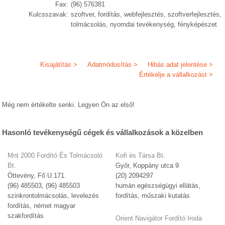
Fax:
(96) 576381
Kulcsszavak:
szoftver, fordítás, webfejlesztés, szoftverfejlesztés,
tolmácsolás, nyomdai tevékenység, fényképészet
Kisajátítás >
Adatmódosítás >
Hibás adat jelentése >
Értékelje a vállalkozást >
Még nem értékelte senki. Legyen Ön az első!
Hasonló tevékenységű cégek és vállalkozások a közelben
Mnt 2000 Fordító És Tolmácsoló
Kofi és Társa Bt.
Bt.
Győr, Koppány utca 9
Öttevény, Fő U.171.
(20) 2094297
(96) 485503, (96) 485503
humán egészségügyi ellátás,
szinkrontolmácsolás, levelezés
fordítás, műszaki kutatás
fordítás, német magyar
szakfordítás
Orient Navigátor Fordító Iroda