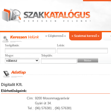
« Cégkereső »
« Szakmai kereső »
Szolgáltatás:
Leírás:
Megye:
Település:
Digitalit Kft.
Elérhetőségeink:
Cím:
9200 Mosonmagyaróvár
Gyári út 34.
Tel.:
(96) 576381 , (96) 576381