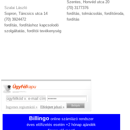
Szentes, Honvéd utca 20
Szalai László
(70) 3177376
Sopron, Táncsics utca 14
fordítás, tolmácsolás, fordítóiroda,
(70) 3924472
fordítás
fordítás, fordításhoz kapcsolodó
szolgáltatás, fordítói tevékenység
Ingyenes regisztráció »
Elfelejtett jelszó »
Billingo
online számlázó rendszer
éves előfizetés esetén +2 hónap ajándék