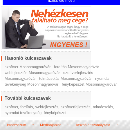
fizess elő most!
Hasonló kulcsszavak
szoftver Mosonmagyaróvár
fordítás Mosonmagyaróvár
webfejlesztés Mosonmagyaróvár
szoftverfejlesztés
Mosonmagyaróvár
tolmácsolás Mosonmagyaróvár
nyomdai
tevékenység Mosonmagyaróvár
fényképészet Mosonmagyaróvár
További kulcsszavak
szoftver
,
fordítás
,
webfejlesztés
,
szoftverfejlesztés
,
tolmácsolás
,
nyomdai tevékenység
,
fényképészet
Impresszum
::
Médiaajánlat
::
Használat szabályzata
::