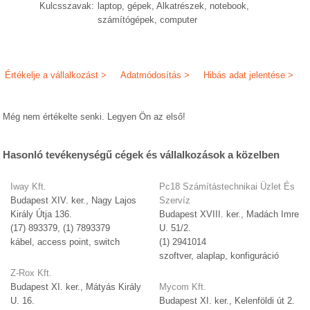
Kulcsszavak:
laptop, gépek, Alkatrészek, notebook,
számítógépek, computer
Értékelje a vállalkozást >
Adatmódosítás >
Hibás adat jelentése >
Még nem értékelte senki. Legyen Ön az első!
Hasonló tevékenységű cégek és vállalkozások a közelben
Iway Kft.
Pc18 Számítástechnikai Üzlet És
Budapest XIV. ker., Nagy Lajos
Szervíz
Király Útja 136.
Budapest XVIII. ker., Madách Imre
(17) 893379, (1) 7893379
U. 51/2.
kábel, access point, switch
(1) 2941014
szoftver, alaplap, konfiguráció
Z-Rox Kft.
Budapest XI. ker., Mátyás Király
Mycom Kft.
U. 16.
Budapest XI. ker., Kelenföldi út 2.