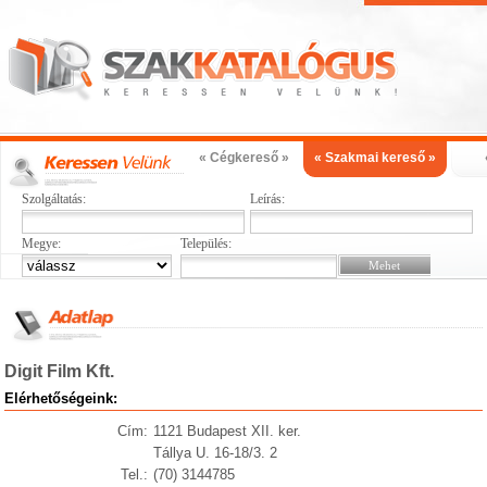
« Cégkereső »
« Szakmai kereső »
Szolgáltatás:
Leírás:
Megye:
Település:
Digit Film Kft.
Elérhetőségeink:
Cím:
1121 Budapest XII. ker.
Tállya U. 16-18/3. 2
Tel.:
(70) 3144785