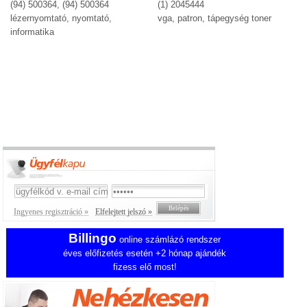
(94) 500364, (94) 500364
(1) 2045444
lézernyomtató, nyomtató,
vga, patron, tápegység toner
informatika
Ingyenes regisztráció »
Elfelejtett jelszó »
Billingo
online számlázó rendszer
éves előfizetés esetén +2 hónap ajándék
fizess elő most!