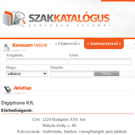
« Cégkereső »
« Szakmai kereső »
Szolgáltatás:
Leírás:
Megye:
Település:
Digiphone Kft.
Elérhetőségeink:
Cím:
1224 Budapest XXII. ker.
Mátyás király u. 46.
Kulcsszavak:
multimédia, hardver, csengőhangok java játékok,