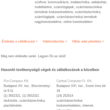
szoftver, kommunikáció, irodatechnika, webáruház,
mobiltelefon, számítógépek, számítástechnikai
termékek kiskereskedelme, számítástechnika,
számítógépek, számítástechnikai termékek
nagykereskedelme, online kereskedelem
Értékelje a vállalkozást >
Adatmódosítás >
Hibás adat jelentése >
Még nem értékelte senki. Legyen Ön az első!
Hasonló tevékenységű cégek és vállalkozások a közelben
Pro-Compass Kft.
Central Computer Ft. Kft.
Budapest XII. ker., Böszörményi
Budapest XXI. ker., Szent Imre tér
út 9-11
19.
(1) 3552321, (1) 3552321
(14) 252514
távközlés, számítástechnika,
számítástechnikai
piacfelmérés
kiskereskedelem, internet,