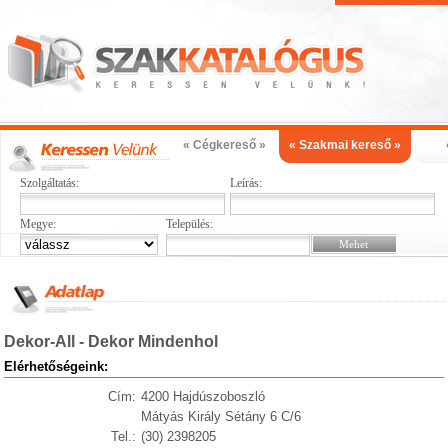
« Cégkereső »
« Szakmai kereső »
Szolgáltatás:
Leírás:
Megye:
Település:
Dekor-All - Dekor Mindenhol
Elérhetőségeink:
Cím:
4200 Hajdúszoboszló
Mátyás Király Sétány 6 C/6
Tel.:
(30) 2398205