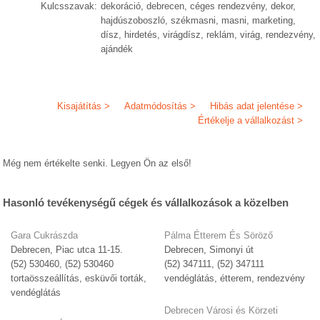
Kulcsszavak:
dekoráció, debrecen, céges rendezvény, dekor,
hajdúszoboszló, székmasni, masni, marketing,
dísz, hirdetés, virágdísz, reklám, virág, rendezvény,
ajándék
Kisajátítás >
Adatmódosítás >
Hibás adat jelentése >
Értékelje a vállalkozást >
Még nem értékelte senki. Legyen Ön az első!
Hasonló tevékenységű cégek és vállalkozások a közelben
Gara Cukrászda
Pálma Étterem És Söröző
Debrecen, Piac utca 11-15.
Debrecen, Simonyi út
(52) 530460, (52) 530460
(52) 347111, (52) 347111
tortaösszeállítás, esküvői torták,
vendéglátás, étterem, rendezvény
vendéglátás
Debrecen Városi és Körzeti