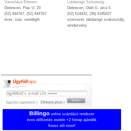
Városháza Étterem
Labdarúgó Szövetség
Debrecen, Piac U. 20
Debrecen, Oláh G. utca 5.
(52) 444767, (52) 444767
(52) 514432, (30) 4185037
éves, ivás, vendéglő
szervezet, labdarúgó szakosztály,
rendezvény
Ingyenes regisztráció »
Elfelejtett jelszó »
Billingo
online számlázó rendszer
éves előfizetés esetén +2 hónap ajándék
fizess elő most!