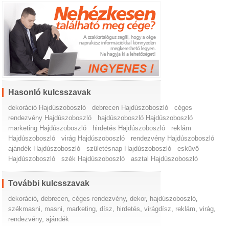
Hasonló kulcsszavak
dekoráció Hajdúszoboszló
debrecen Hajdúszoboszló
céges
rendezvény Hajdúszoboszló
hajdúszoboszló Hajdúszoboszló
marketing Hajdúszoboszló
hirdetés Hajdúszoboszló
reklám
Hajdúszoboszló
virág Hajdúszoboszló
rendezvény Hajdúszoboszló
ajándék Hajdúszoboszló
születésnap Hajdúszoboszló
esküvő
Hajdúszoboszló
szék Hajdúszoboszló
asztal Hajdúszoboszló
További kulcsszavak
dekoráció
,
debrecen
,
céges rendezvény
,
dekor
,
hajdúszoboszló
,
székmasni
,
masni
,
marketing
,
dísz
,
hirdetés
,
virágdísz
,
reklám
,
virág
,
rendezvény
,
ajándék