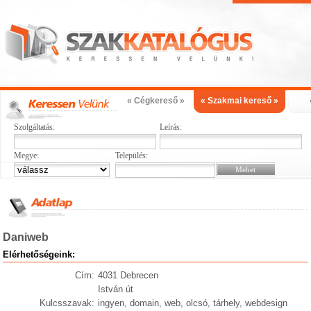
« Cégkereső »
« Szakmai kereső »
Szolgáltatás:
Leírás:
Megye:
Település:
Daniweb
Elérhetőségeink:
Cím:
4031 Debrecen
István út
Kulcsszavak:
ingyen, domain, web, olcsó, tárhely, webdesign