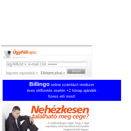
Ingyenes regisztráció »
Elfelejtett jelszó »
Billingo
online számlázó rendszer
éves előfizetés esetén +2 hónap ajándék
fizess elő most!