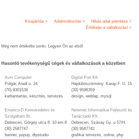
Kisajátítás >
Adatmódosítás >
Hibás adat jelentése >
Értékelje a vállalkozást >
Még nem értékelte senki. Legyen Ön az első!
Hasonló tevékenységű cégek és vállalkozások a közelben
Avm Computer
Digital Port Kft.
Polgár, Aradi u. 24.
Hajdúböszörmény, Karap F. U. 15.
(70) 9301538
(30) 9598359
karbantartás, készítés, tervezés
design, weblap, mysql
Emerico-D Kereskedelmi és
Neternet Informatikai Fejlesztő és
Szolgáltató Bt.
Tanácsadó Kft.
Debrecen, Görgey utca 8. 10.em.8
Debrecen, Szávay Gy. u 57/H.
(30) 2587747
(30) 9587742
banner, popup, dtpstudio
grafikai tervezés, online, php